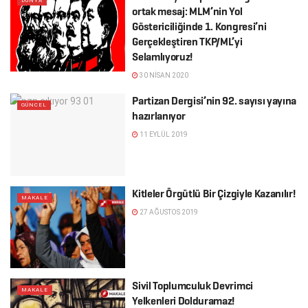
DÜNYA
ortak mesaj: MLM’nin Yol
Göstericiliğinde 1. Kongresi’ni
Gerçekleştiren TKP/ML’yi
Selamlıyoruz!
30 NISAN 2020
Partizan Dergisi’nin 92. sayısı yayına
GÜNCEL
hazırlanıyor
11 EYLÜL 2019
Kitleler Örgütlü Bir Çizgiyle Kazanılır!
MAKALE
27 AĞUSTOS 2019
Sivil Toplumculuk Devrimci
MAKALE
Yelkenleri Dolduramaz!