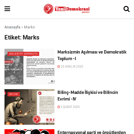
Anasayfa
»
Marks
Etiket:
Marks
Marksizmin Aşılması ve Demokratik
KOLEKTİF DOĞRULTU
Toplum -I
25 ARALIK 2025
Bilinç-Madde İlişkisi ve Bilincin
BİLİM
Evrimi -IV
3 ŞUBAT 2025
Enternasyonal parti ve örgütlerden