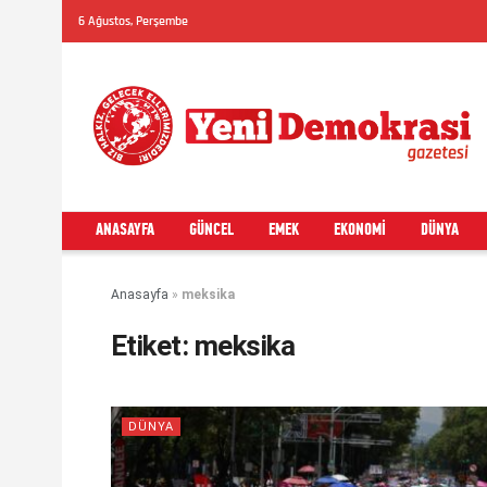
6 Ağustos, Perşembe
ANASAYFA
GÜNCEL
EMEK
EKONOMI
DÜNYA
Anasayfa
»
meksika
Etiket:
meksika
DÜNYA