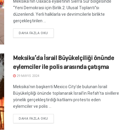
Meksika’nın Oaxaca eyaletinin Sierra Sur bölgesinde
“Yeni Demokrasi için Birlik 2. Ulusal Toplantı”sı
düzenlendi. Yerli halklarla ve devrimcilerle birlikte
gerçekleştirilen ...
DETAILS
DAHA FAZLA OKU
Meksika’da İsrail Büyükelçiliği önünde
eylemciler ile polis arasında çatışma
29 MAYIS 2024
Meksika'nın başkenti Mexico City'de bulunan İsrail
Büyükelçiliği önünde toplanarak İsrail'in Refah'ta sivillere
yönelik gerçekleştirdiği katliamı protesto eden
eylemciler ve polis ...
DETAILS
DAHA FAZLA OKU