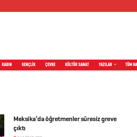
KADIN
GENÇLIK
ÇEVRE
KÜLTÜR SANAT
YAZILAR
TÜM H
Meksika’da öğretmenler süresiz greve
çıktı