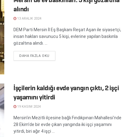
alındı
13 ARALIK 2024
DEM Parti Mersin İl Eş Başkanı Reşat Aşan ile siyasetçi,
insan hakları savunucu 5 kişi, evlerine yapılan baskınla
gözaltına alındı. ...
DETAILS
DAHA FAZLA OKU
İşçilerin kaldığı evde yangın çıktı, 2 işçi
yaşamını yitirdi
19 KASIM 2024
Mersin'in Mezitli ilçesine bağlı Fındıkpınarı Mahallesi’nde
28 Ekim’de bir evde çıkan yangında iki işçi yaşamını
yitirdi, biri ağır 4 işçi ...