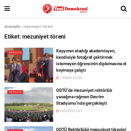
Anasayfa
»
mezuniyet töreni
Etiket:
mezuniyet töreni
Kayyımın atadığı akademisyen,
GENÇLIK
kendisiyle fotoğraf çektirmek
istemeyen öğrencinin diplomasına el
koymaya çalıştı
3 TEMMUZ 2026
ODTÜ’de mezuniyet rektörlük
GENÇLIK
yasağına rağmen Devrim
Stadyumu’nda gerçekleşti
6 AĞUSTOS 2022
ODTÜ Rektörlüğü mezuniyet törenini