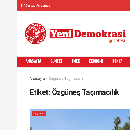
6 Ağustos, Perşembe
ANASAYFA
GÜNCEL
EMEK
EKONOMI
DÜNYA
Anasayfa
»
Özgüneş Taşımacılık
Etiket:
Özgüneş Taşımacılık
EMEK