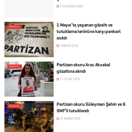
4 HAZIRAN 2022
1 Mayıs’ta yaşanan gözaltı ve
GÜNCEL
tutuklama terörüne karşı pankart
asıldı
7 MAYIS 2019
Partizan okuru Arzu Aksakal
GÜNCEL
gözaltına alındı
11 OCAK 2019
Partizan okuru Süleyman Şahin ve 6
GÜNCEL
SMF’li tutuklandı
27 KASIM 2018