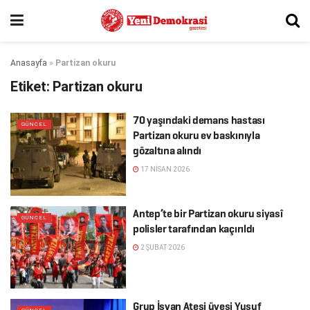
Anasayfa
»
Partizan okuru
Etiket:
Partizan okuru
70 yaşındaki demans hastası
GÜNCEL
Partizan okuru ev baskınıyla
gözaltına alındı
17 NISAN 2026
Antep’te bir Partizan okuru siyasî
GÜNCEL
polisler tarafından kaçırıldı
2 ŞUBAT 2026
Grup İsyan Ateşi üyesi Yusuf