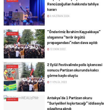
GÜNCEL
Rencüzoğulları hakkında tahliye
kararı
4 HAZIRAN 2024
“Önderimiz İbrahim Kaypakkaya”
GÜNCEL
sloganına “terör örgütü
propagandası”ndan dava açıldı
13 EKIM 2022
2 Eylül Festivalinde polis işkencesi
GÜNCEL
sonucu Partizan okurunda kalıcı
görme kaybı oluştu
11 EYLÜL 2022
Antakya’da 1 Partizan okuru
GÜNCEL
“Suriyelileri kışkırtacağı” iddiasıyla
gözaltına alındı