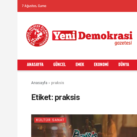
7 Ağustos, Cuma
ANASAYFA
GÜNCEL
EMEK
EKONOMI
DÜNYA
Anasayfa
»
praksis
Etiket:
praksis
KÜLTÜR SANAT