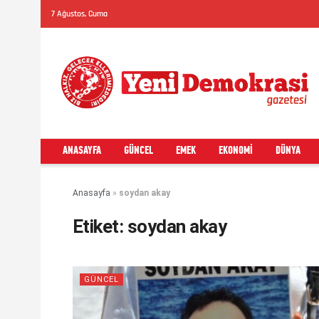
7 Ağustos, Cuma
ANASAYFA
GÜNCEL
EMEK
EKONOMI
DÜNYA
Anasayfa
»
soydan akay
Etiket:
soydan akay
GÜNCEL