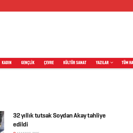
KADIN
GENÇLIK
ÇEVRE
KÜLTÜR SANAT
YAZILAR
TÜM H
32 yıllık tutsak Soydan Akay tahliye
edildi