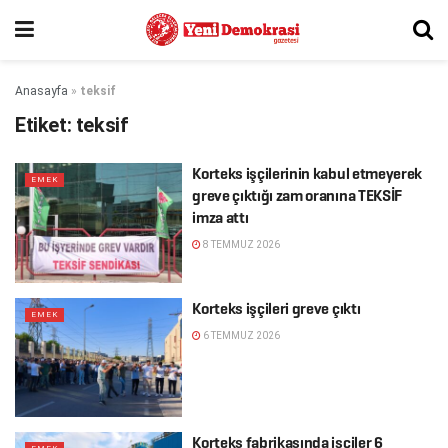
Anasayfa
»
teksif
Etiket:
teksif
Korteks işçilerinin kabul etmeyerek
EMEK
greve çıktığı zam oranına TEKSİF
imza attı
8 TEMMUZ 2026
Korteks işçileri greve çıktı
EMEK
6 TEMMUZ 2026
Korteks fabrikasında işçiler 6