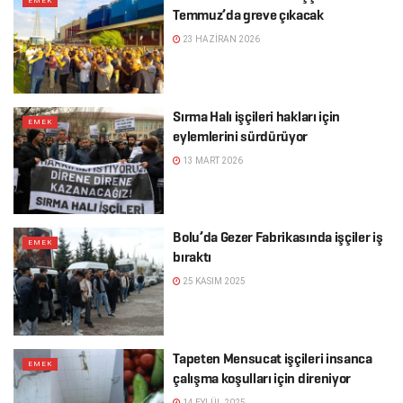
EMEK
Temmuz’da greve çıkacak
23 HAZIRAN 2026
Sırma Halı işçileri hakları için
EMEK
eylemlerini sürdürüyor
13 MART 2026
Bolu’da Gezer Fabrikasında işçiler iş
EMEK
bıraktı
25 KASIM 2025
Tapeten Mensucat işçileri insanca
EMEK
çalışma koşulları için direniyor
14 EYLÜL 2025