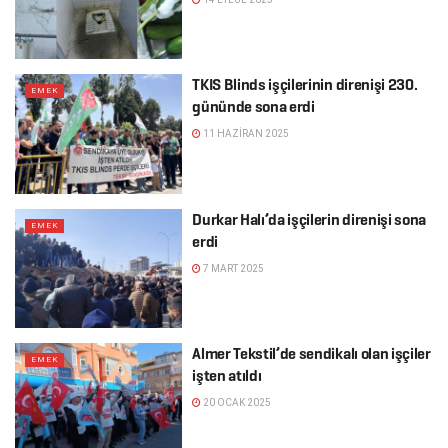
TKIS Blinds işçilerinin direnişi 230.
EMEK
gününde sona erdi
11 HAZIRAN 2025
Durkar Halı’da işçilerin direnişi sona
EMEK
erdi
7 MART 2025
Almer Tekstil’de sendikalı olan işçiler
EMEK
işten atıldı
20 OCAK 2025