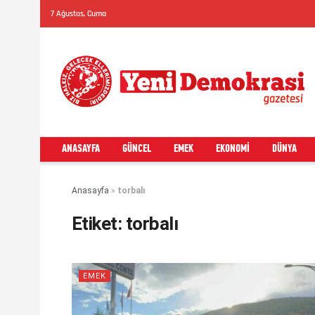
7 Ağustos, Cuma
ANASAYFA
GÜNCEL
EMEK
EKONOMI
DÜNYA
Anasayfa
»
torbalı
Etiket:
torbalı
EMEK