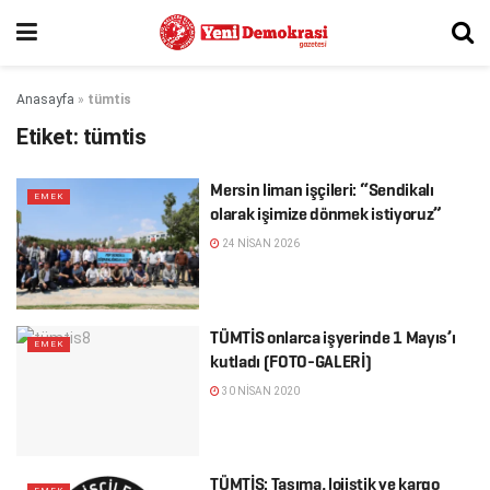
Anasayfa
»
tümtis
Etiket:
tümtis
Mersin liman işçileri: “Sendikalı
EMEK
olarak işimize dönmek istiyoruz”
24 NISAN 2026
TÜMTİS onlarca işyerinde 1 Mayıs’ı
EMEK
kutladı (FOTO-GALERİ)
30 NISAN 2020
TÜMTİS: Taşıma, lojistik ve kargo