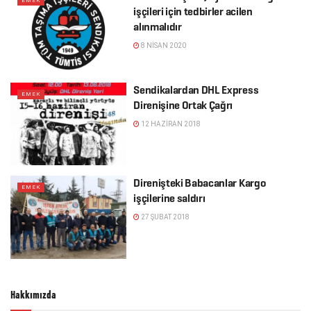
EMEK
işçileri için tedbirler acilen
alınmalıdır
8 NISAN 2020
Sendikalardan DHL Express
EMEK
Direnişine Ortak Çağrı
12 HAZIRAN 2018
Direnişteki Babacanlar Kargo
EMEK
işçilerine saldırı
27 ŞUBAT 2018
Hakkımızda