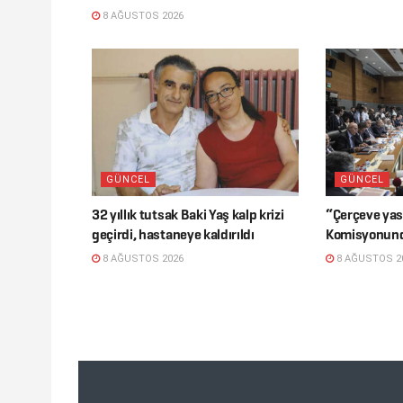
8 AĞUSTOS 2026
GÜNCEL
GÜNCEL
32 yıllık tutsak Baki Yaş kalp krizi
“Çerçeve yasa
geçirdi, hastaneye kaldırıldı
Komisyonunda
8 AĞUSTOS 2026
8 AĞUSTOS 2