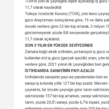
TÜİK’in yılın ilk çeyreğine ilişkin açıkladığı iş gücü
11,7 olarak kaydedildi.
Türkiye İstatistik Kurumu (TÜİK), yılın ikinci çeyreğ
gücü Araştırması sonuçlarına göre; 15 ve daha yukarı
önceki verilere göre 23 bin kişi artarak, 3 milyon 15
göstermeyerek yüzde 8,8 seviyesinde gerçekleşti. 
11,7 olarak açıklandı.
SON 3 YILIN EN YÜKSEK SEVİYESİNDE
Zamana bağlı eksik istihdam, potansiyel iş gücü ve 
kullanılan atıl iş gücü (gerçek işsizlik) oranı, yılın
verilere göre, 2021 yılının ilk çeyreğinden beri gen
İSTİHDAMDA SANAYİNİN PAYI AZALDI
İstihdamda sanayinin payı ise pandemiden beri en 
sanayi iş kolunda yıllık 127 bin kişi azaldı. Mevsim 
çeyrekte, bir önceki çeyreğe göre tarım sektöründe
sektöründe 157 bin kişi artarken, sanayi sektöründe
tarım, yüzde 20,5’i sanayi, yüzde 6,7’si inşaat, yüz
edilenlerin sayısı birinci çeyreğe göre 205 bin kişi 