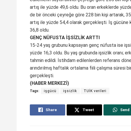
artış ile yüzde 49,6 oldu. Bu oran erkeklerde yüzd
de bir önceki çeyreğe göre 228 bin kişi artarak, 35
artış ile yüzde 54,4 olarak gerçekleşti. İş gücüne
36,8 oldu.
GENÇ NÜFUSTA İŞSİZLİK ARTTI
15-24 yaş grubunu kapsayan genç nüfusta ise işsizl
yüzde 16,3 oldu. Bu yaş grubunda işsizlik oranı; e
tahmin edildi. İstihdam edilenlerden referans dön
arındırılmış haftalık ortalama fiili çalışma süresi
gerçekleşti.
(HABER MERKEZİ)
Tags:
işgücü
işsizlik
TUİK verileri
Share
Tweet
Send