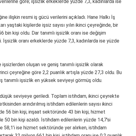
 verilerine göre; işsizlik erkeklerde yüzde 7,3, kadınlarda ise
ine ilişkin resmi iş gücü verilerini açıkladı. Hane Halkı İş
 yaştaki kişilerde işsiz sayısı yılın ikinci çeyreğinde, bir
6 bin kişi oldu. Dar tanımlı işsizlik oranı ise değişim
İşsizlik oranı erkeklerde yüzde 7,3, kadınlarda ise yüzde
işsizlerden oluşan ve geniş tanımlı işsizlik olarak
 birinci çeyreğine göre 2,2 puanlık artışla yüzde 27,3 oldu. Bu
iş tanımlı işsizlik en yüksek seviyeyi görmüş oldu.
düşük seviyeye geriledi. Toplam istihdam, ikinci çeyrekte
etkisinden arındırılmış istihdam edilenlerin sayısı ikinci
 56 bin kişi, inşaat sektöründe 43 bin kişi, hizmet
 50 bin kişi azaldı. İstihdam edilenlerin yüzde 14,7’si
de 58,1’i ise hizmet sektöründe yer alırken, istihdam
artarak 32 milyon 661 bin kişi, istihdam oranı ise 0,2 puanlık