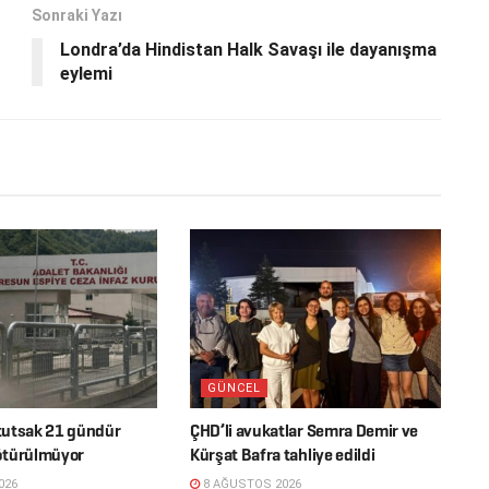
Sonraki Yazı
Londra’da Hindistan Halk Savaşı ile dayanışma
eylemi
GÜNCEL
 tutsak 21 gündür
ÇHD’li avukatlar Semra Demir ve
ötürülmüyor
Kürşat Bafra tahliye edildi
026
8 AĞUSTOS 2026