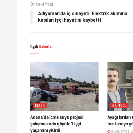
Önceki Yazı
Adıyaman’da iş cinayeti: Elektrik akımına
kapılan işçi hayatını kaybetti
İlgili
Haberler
EMEK
GÜNCEL
Adana’da içme suyu projesi
Ayağı kırılan
çalışmasında göçük: 1 işçi
hastaneye g
yaşamını yitirdi
8 AĞUSTOS 2