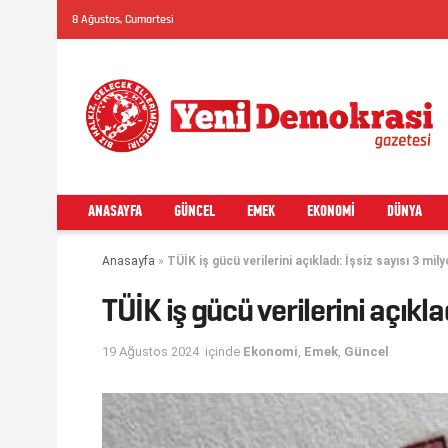
8 Ağustos, Cumartesi
ANASAYFA
GÜNCEL
EMEK
EKONOMI
DÜNYA
Anasayfa
»
TÜİK iş gücü verilerini açıkladı: İşsiz sayısı 3 mil
TÜİK iş gücü verilerini açıkla
19 Ağustos 2024
içinde
Ekonomi
,
Emek
,
Güncel