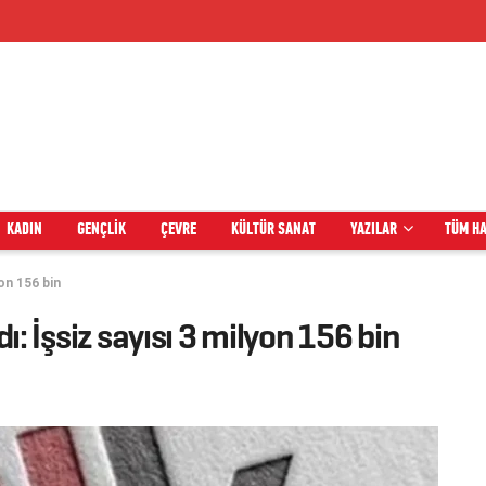
KADIN
GENÇLIK
ÇEVRE
KÜLTÜR SANAT
YAZILAR
TÜM H
yon 156 bin
dı: İşsiz sayısı 3 milyon 156 bin