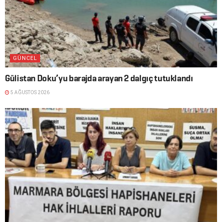
GÜNCEL
Gülistan Doku’yu barajda arayan 2 dalgıç tutuklandı
5 AĞUSTOS 2026