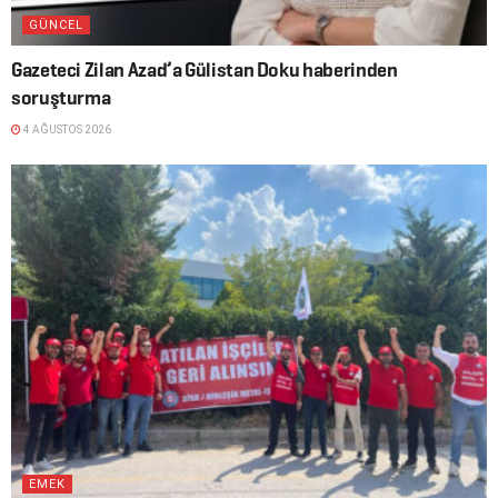
GÜNCEL
Gazeteci Zilan Azad’a Gülistan Doku haberinden
soruşturma
4 AĞUSTOS 2026
EMEK