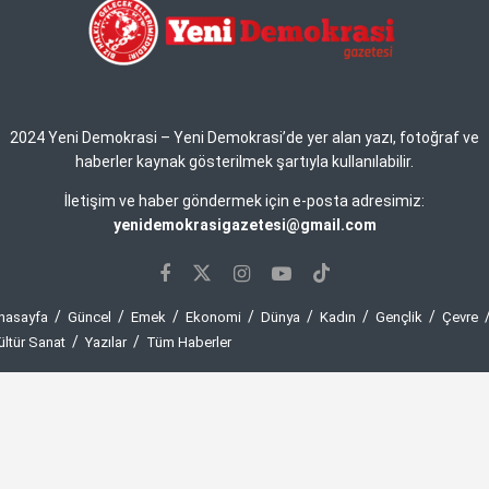
2024 Yeni Demokrasi – Yeni Demokrasi’de yer alan yazı, fotoğraf ve
haberler kaynak gösterilmek şartıyla kullanılabilir.
İletişim ve haber göndermek için e-posta adresimiz:
yenidemokrasigazetesi@gmail.com
nasayfa
Güncel
Emek
Ekonomi
Dünya
Kadın
Gençlik
Çevre
ültür Sanat
Yazılar
Tüm Haberler