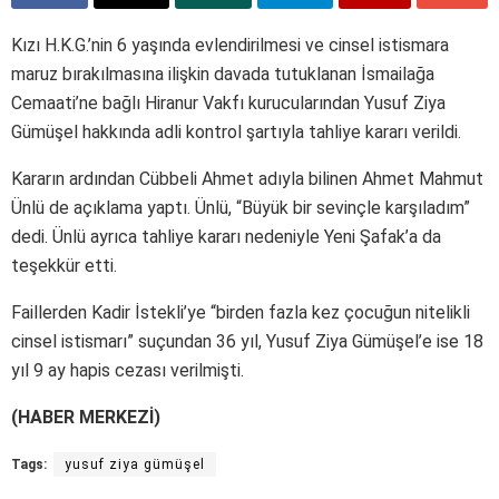
Kızı H.K.G.’nin 6 yaşında evlendirilmesi ve cinsel istismara
maruz bırakılmasına ilişkin davada tutuklanan İsmailağa
Cemaati’ne bağlı Hiranur Vakfı kurucularından Yusuf Ziya
Gümüşel hakkında adli kontrol şartıyla tahliye kararı verildi.
Kararın ardından Cübbeli Ahmet adıyla bilinen Ahmet Mahmut
Ünlü de açıklama yaptı. Ünlü, “Büyük bir sevinçle karşıladım”
dedi. Ünlü ayrıca tahliye kararı nedeniyle Yeni Şafak’a da
teşekkür etti.
Faillerden Kadir İstekli’ye “birden fazla kez çocuğun nitelikli
cinsel istismarı” suçundan 36 yıl, Yusuf Ziya Gümüşel’e ise 18
yıl 9 ay hapis cezası verilmişti.
(HABER MERKEZİ)
Tags:
yusuf ziya gümüşel