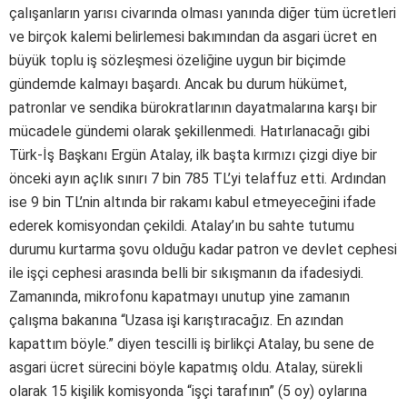
çalışanların yarısı civarında olması yanında diğer tüm ücretleri
ve birçok kalemi belirlemesi bakımından da asgari ücret en
büyük toplu iş sözleşmesi özeliğine uygun bir biçimde
gündemde kalmayı başardı. Ancak bu durum hükümet,
patronlar ve sendika bürokratlarının dayatmalarına karşı bir
mücadele gündemi olarak şekillenmedi. Hatırlanacağı gibi
Türk-İş Başkanı Ergün Atalay, ilk başta kırmızı çizgi diye bir
önceki ayın açlık sınırı 7 bin 785 TL’yi telaffuz etti. Ardından
ise 9 bin TL’nin altında bir rakamı kabul etmeyeceğini ifade
ederek komisyondan çekildi. Atalay’ın bu sahte tutumu
durumu kurtarma şovu olduğu kadar patron ve devlet cephesi
ile işçi cephesi arasında belli bir sıkışmanın da ifadesiydi.
Zamanında, mikrofonu kapatmayı unutup yine zamanın
çalışma bakanına “Uzasa işi karıştıracağız. En azından
kapattım böyle.” diyen tescilli iş birlikçi Atalay, bu sene de
asgari ücret sürecini böyle kapatmış oldu. Atalay, sürekli
olarak 15 kişilik komisyonda “işçi tarafının” (5 oy) oylarına