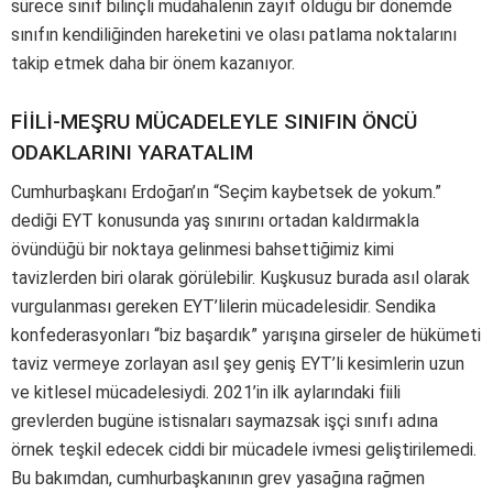
sürece sınıf bilinçli müdahalenin zayıf olduğu bir dönemde
sınıfın kendiliğinden hareketini ve olası patlama noktalarını
takip etmek daha bir önem kazanıyor.
FİİLİ-MEŞRU MÜCADELEYLE SINIFIN ÖNCÜ
ODAKLARINI YARATALIM
Cumhurbaşkanı Erdoğan’ın “Seçim kaybetsek de yokum.”
dediği EYT konusunda yaş sınırını ortadan kaldırmakla
övündüğü bir noktaya gelinmesi bahsettiğimiz kimi
tavizlerden biri olarak görülebilir. Kuşkusuz burada asıl olarak
vurgulanması gereken EYT’lilerin mücadelesidir. Sendika
konfederasyonları “biz başardık” yarışına girseler de hükümeti
taviz vermeye zorlayan asıl şey geniş EYT’li kesimlerin uzun
ve kitlesel mücadelesiydi. 2021’in ilk aylarındaki fiili
grevlerden bugüne istisnaları saymazsak işçi sınıfı adına
örnek teşkil edecek ciddi bir mücadele ivmesi geliştirilemedi.
Bu bakımdan, cumhurbaşkanının grev yasağına rağmen