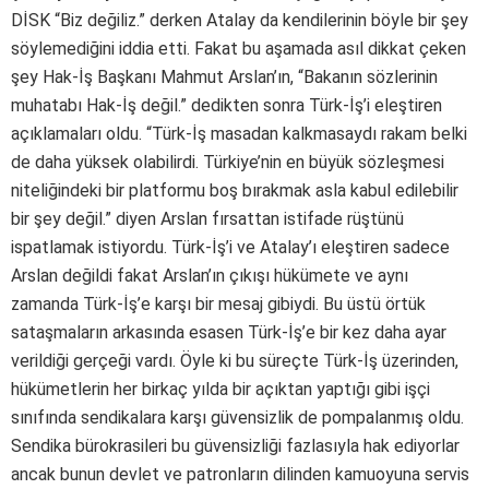
DİSK “Biz değiliz.” derken Atalay da kendilerinin böyle bir şey
söylemediğini iddia etti. Fakat bu aşamada asıl dikkat çeken
şey Hak-İş Başkanı Mahmut Arslan’ın, “Bakanın sözlerinin
muhatabı Hak-İş değil.” dedikten sonra Türk-İş’i eleştiren
açıklamaları oldu. “Türk-İş masadan kalkmasaydı rakam belki
de daha yüksek olabilirdi. Türkiye’nin en büyük sözleşmesi
niteliğindeki bir platformu boş bırakmak asla kabul edilebilir
bir şey değil.” diyen Arslan fırsattan istifade rüştünü
ispatlamak istiyordu. Türk-İş’i ve Atalay’ı eleştiren sadece
Arslan değildi fakat Arslan’ın çıkışı hükümete ve aynı
zamanda Türk-İş’e karşı bir mesaj gibiydi. Bu üstü örtük
sataşmaların arkasında esasen Türk-İş’e bir kez daha ayar
verildiği gerçeği vardı. Öyle ki bu süreçte Türk-İş üzerinden,
hükümetlerin her birkaç yılda bir açıktan yaptığı gibi işçi
sınıfında sendikalara karşı güvensizlik de pompalanmış oldu.
Sendika bürokrasileri bu güvensizliği fazlasıyla hak ediyorlar
ancak bunun devlet ve patronların dilinden kamuoyuna servis