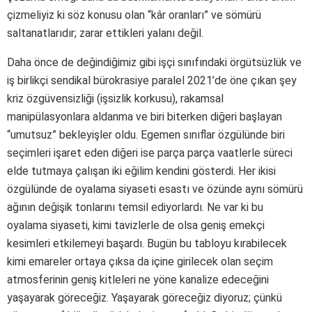
çizmeliyiz ki söz konusu olan “kâr oranları” ve sömürü
saltanatlarıdır; zarar ettikleri yalanı değil.
Daha önce de değindiğimiz gibi işçi sınıfındaki örgütsüzlük ve
iş birlikçi sendikal bürokrasiye paralel 2021’de öne çıkan şey
kriz özgüvensizliği (işsizlik korkusu), rakamsal
manipülasyonlara aldanma ve biri biterken diğeri başlayan
“umutsuz” bekleyişler oldu. Egemen sınıflar özgülünde biri
seçimleri işaret eden diğeri ise parça parça vaatlerle süreci
elde tutmaya çalışan iki eğilim kendini gösterdi. Her ikisi
özgülünde de oyalama siyaseti esastı ve özünde aynı sömürü
ağının değişik tonlarını temsil ediyorlardı. Ne var ki bu
oyalama siyaseti, kimi tavizlerle de olsa geniş emekçi
kesimleri etkilemeyi başardı. Bugün bu tabloyu kırabilecek
kimi emareler ortaya çıksa da içine girilecek olan seçim
atmosferinin geniş kitleleri ne yöne kanalize edeceğini
yaşayarak göreceğiz. Yaşayarak göreceğiz diyoruz; çünkü