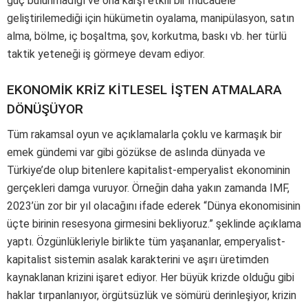
güç bulunmadığı ve ona karşı etkili bir mücadele
geliştirilemediği için hükümetin oyalama, manipülasyon, satın
alma, bölme, iç boşaltma, şov, korkutma, baskı vb. her türlü
taktik yeteneği iş görmeye devam ediyor.
EKONOMİK KRİZ KİTLESEL İŞTEN ATMALARA
DÖNÜŞÜYOR
Tüm rakamsal oyun ve açıklamalarla çoklu ve karmaşık bir
emek gündemi var gibi gözükse de aslında dünyada ve
Türkiye’de olup bitenlere kapitalist-emperyalist ekonominin
gerçekleri damga vuruyor. Örneğin daha yakın zamanda IMF,
2023’ün zor bir yıl olacağını ifade ederek “Dünya ekonomisinin
üçte birinin resesyona girmesini bekliyoruz.” şeklinde açıklama
yaptı. Özgünlükleriyle birlikte tüm yaşananlar, emperyalist-
kapitalist sistemin asalak karakterini ve aşırı üretimden
kaynaklanan krizini işaret ediyor. Her büyük krizde olduğu gibi
haklar tırpanlanıyor, örgütsüzlük ve sömürü derinleşiyor, krizin