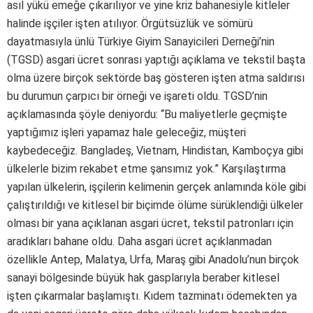
asıl yükü emeğe çıkarılıyor ve yine kriz bahanesiyle kitleler
halinde işçiler işten atılıyor. Örgütsüzlük ve sömürü
dayatmasıyla ünlü Türkiye Giyim Sanayicileri Derneği’nin
(TGSD) asgari ücret sonrası yaptığı açıklama ve tekstil başta
olma üzere birçok sektörde baş gösteren işten atma saldırısı
bu durumun çarpıcı bir örneği ve işareti oldu. TGSD’nin
açıklamasında şöyle deniyordu: “Bu maliyetlerle geçmişte
yaptığımız işleri yapamaz hale geleceğiz, müşteri
kaybedeceğiz. Bangladeş, Vietnam, Hindistan, Kamboçya gibi
ülkelerle bizim rekabet etme şansımız yok.” Karşılaştırma
yapılan ülkelerin, işçilerin kelimenin gerçek anlamında köle gibi
çalıştırıldığı ve kitlesel bir biçimde ölüme sürüklendiği ülkeler
olması bir yana açıklanan asgari ücret, tekstil patronları için
aradıkları bahane oldu. Daha asgari ücret açıklanmadan
özellikle Antep, Malatya, Urfa, Maraş gibi Anadolu’nun birçok
sanayi bölgesinde büyük hak gasplarıyla beraber kitlesel
işten çıkarmalar başlamıştı. Kıdem tazminatı ödemekten ya