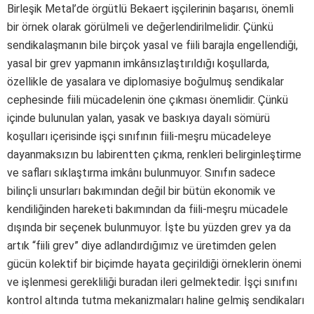
Birleşik Metal’de örgütlü Bekaert işçilerinin başarısı, önemli
bir örnek olarak görülmeli ve değerlendirilmelidir. Çünkü
sendikalaşmanın bile birçok yasal ve fiili barajla engellendiği,
yasal bir grev yapmanın imkânsızlaştırıldığı koşullarda,
özellikle de yasalara ve diplomasiye boğulmuş sendikalar
cephesinde fiili mücadelenin öne çıkması önemlidir. Çünkü
içinde bulunulan yalan, yasak ve baskıya dayalı sömürü
koşulları içerisinde işçi sınıfının fiili-meşru mücadeleye
dayanmaksızın bu labirentten çıkma, renkleri belirginleştirme
ve safları sıklaştırma imkânı bulunmuyor. Sınıfın sadece
bilinçli unsurları bakımından değil bir bütün ekonomik ve
kendiliğinden hareketi bakımından da fiili-meşru mücadele
dışında bir seçenek bulunmuyor. İşte bu yüzden grev ya da
artık “fiili grev” diye adlandırdığımız ve üretimden gelen
gücün kolektif bir biçimde hayata geçirildiği örneklerin önemi
ve işlenmesi gerekliliği buradan ileri gelmektedir. İşçi sınıfını
kontrol altında tutma mekanizmaları haline gelmiş sendikaları