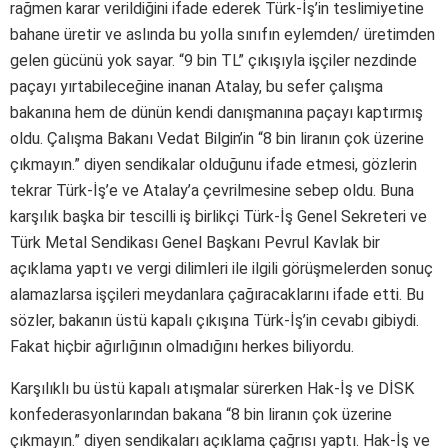
rağmen karar verildiğini ifade ederek Türk-İş’in teslimiyetine
bahane üretir ve aslında bu yolla sınıfın eylemden/ üretimden
gelen gücünü yok sayar. “9 bin TL” çıkışıyla işçiler nezdinde
paçayı yırtabileceğine inanan Atalay, bu sefer çalışma
bakanına hem de dünün kendi danışmanına paçayı kaptırmış
oldu. Çalışma Bakanı Vedat Bilgin’in “8 bin liranın çok üzerine
çıkmayın.” diyen sendikalar olduğunu ifade etmesi, gözlerin
tekrar Türk-İş’e ve Atalay’a çevrilmesine sebep oldu. Buna
karşılık başka bir tescilli iş birlikçi Türk-İş Genel Sekreteri ve
Türk Metal Sendikası Genel Başkanı Pevrul Kavlak bir
açıklama yaptı ve vergi dilimleri ile ilgili görüşmelerden sonuç
alamazlarsa işçileri meydanlara çağıracaklarını ifade etti. Bu
sözler, bakanın üstü kapalı çıkışına Türk-İş’in cevabı gibiydi.
Fakat hiçbir ağırlığının olmadığını herkes biliyordu.
Karşılıklı bu üstü kapalı atışmalar sürerken Hak-İş ve DİSK
konfederasyonlarından bakana “8 bin liranın çok üzerine
çıkmayın.” diyen sendikaları açıklama çağrısı yaptı. Hak-İş ve