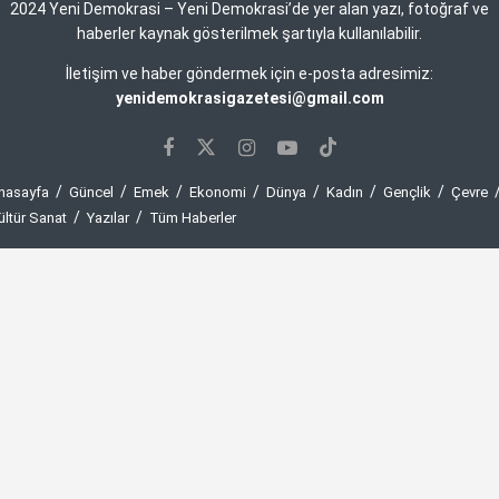
2024 Yeni Demokrasi – Yeni Demokrasi’de yer alan yazı, fotoğraf ve
haberler kaynak gösterilmek şartıyla kullanılabilir.
İletişim ve haber göndermek için e-posta adresimiz:
yenidemokrasigazetesi@gmail.com
nasayfa
Güncel
Emek
Ekonomi
Dünya
Kadın
Gençlik
Çevre
ültür Sanat
Yazılar
Tüm Haberler