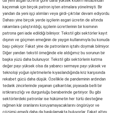
da yeni asgari ücrete göre daha yüksek kıdem hesabından
kaçınmak için birçok patron işten atmalara yönelmişti. Bir
yandan da yeni işçi alımları veya girdi-çıktılar devam ediyordu.
Dahası yine birçok yerde işçilerin asgari ücretin de altında
rakamlara çalıştırıldığı; işçilerin ücretlerinin bir kısmının
patrona geri iade edildiği biliniyor. Tekstil gibi sektörler kayıt
dışının ve göçmen emeğinin de yaygın kullanımıyla bu konuda
başı çekiyor. Fakat yine de patronların iştahı doymak bilmiyor.
Diğer yandan tekstil örneğinde ele aldığımız bu sorunun bir
başka yüzü daha bulunuyor. Tekstil gibi sektörlerin katma
değer payı yüksek olsa da yabancı sermaye payı yüksek ve
teknoloji yoğun işletmelerle kıyaslandığında kriz karşısında
rekabet gücü daha düşük. Özellikle de pandeminin ardından
tedarik zincirlerinde yaşanan çalkantılar, piyasada belli bir
istikrarsızlığı ve durgunluğu beraberinde getiriyor. Bu gibi
sektörlerdeki patronlar ise hükümetin her türlü desteğine
rağmen kâr oranlarını koruyamayacaklarını öngörüyor ve
çözümü emeği daha da baskılamakta buluyorlar. Fakat altını