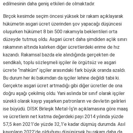
edilmesinin daha geniş etkileri de olmaktadır.
Birçok kesimde seçim öncesi yüksek bir rakam açıklayarak
hükümetin asgari ücret üzerinden şov yapacağı düşüncesi
oluşurken hükümet 8 bin 500 rakamıyla beklentileri orta
düzeyde tutmuş oldu. Asgari ücret daha şimdiden açlık sınırı
rakamının altında kalırken diğer ücretlerdeki erime de hız
kazandı. Rakamsal bazda ele alındığında gerçekten de
sendikalı, toplu sözleşmeli işçiler ile örgütsüz ve asgari
ücrete “mahkûm” işçiler arasındaki fark büyük oranda azaldı.
Bu durum her iki bakımdan da işçiler lehine değildi tabii ki.
Gerçekte asgari ücret artmadığı gibi diğer ücretler de ona
doğru aşağı çekilmiş oldu. Yani aslında bir sınıf olarak işçiler
sürekli olarak kayıp yaşarken patronların ve devletin gelirleri
ise büyüdü. DİSK Birleşik Metal-İş’in açıklamasına göre maaş
ve ücretlerin net katma değerdeki payı 2014 yılında yüzde
57,5 iken 2021’de yüzde 32,1’e kadar düşmüş durumda. Asıl
kayıpların 2022’de olduğunu düşünürsek bu rakam daha da