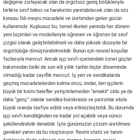
değişime zorlayacak olan da örgütsüz geniş bölükleriyle
birlikte sınıf bilinci ve hareketini yaratabilecek olan da söz
konusu fiili-meşru mücadele ve üretimden gelen gücün
kullanımıdır. Kuşkusuz bu, temel ilkeleri yanında her dönem
yeni biçimleri ve modelleriyle öğrenen ve öğreten bir sınıf
çizgisi olarak geliştirilebilmeli ve daha yüksek düzeyde bir
örgütlülüğe dönüştürebilmelidir. Bunun için nesnel koşullar
fazlasıyla mevcut. Ancak işçi sınıfı içerisindeki öznel güçler
bakımından belki de son elli yıllık tarihin hiçbir döneminde
olmadığı kadar zayıflık mevcut. İş yeri ve sendikalarda
geçmiş mücadelelerden kalma öncü, önder, ileri işçilerin
büyük bir kısmı halefler yetiştirilemeden “emekli” oldu ya da
daha “genç” olanlar sendika bürokrasisi ve patronlar eliyle
büyük oranda tasfiye edildi veya etkisizleştirildi. Bu durumda
işçi sınıfı kendiliğinden ne kadar yol açabilir veya süreci
şekillendirebilir denebilir. İşte günümüzün çözüm üretilmesi
gereken yanını da bu oluşturuyor. Resmi statü ve tanım