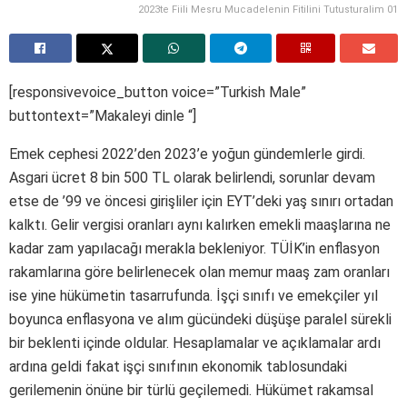
2023te Fiili Mesru Mucadelenin Fitilini Tutusturalim 01
[responsivevoice_button voice=”Turkish Male”
buttontext=”Makaleyi dinle “]
Emek cephesi 2022’den 2023’e yoğun gündemlerle girdi.
Asgari ücret 8 bin 500 TL olarak belirlendi, sorunlar devam
etse de ’99 ve öncesi girişliler için EYT’deki yaş sınırı ortadan
kalktı. Gelir vergisi oranları aynı kalırken emekli maaşlarına ne
kadar zam yapılacağı merakla bekleniyor. TÜİK’in enflasyon
rakamlarına göre belirlenecek olan memur maaş zam oranları
ise yine hükümetin tasarrufunda. İşçi sınıfı ve emekçiler yıl
boyunca enflasyona ve alım gücündeki düşüşe paralel sürekli
bir beklenti içinde oldular. Hesaplamalar ve açıklamalar ardı
ardına geldi fakat işçi sınıfının ekonomik tablosundaki
gerilemenin önüne bir türlü geçilemedi. Hükümet rakamsal