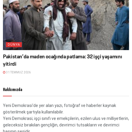
DÜNYA
Pakistan’da maden ocağında patlama: 32 işçi yaşamını
yitirdi
31 TEMMUZ 2026
Hakkımızda
Yeni Demokrasi’de yer alan yazı, fotoğraf ve haberler kaynak
gösterilmek şartıyla kullanılabilir.
Yeni Demokrasi; işçi sınıfı ve emekçilerin, ezilen ulus ve milliyetlerin,
geleceksiz bırakılan gençliğin, devrimci tutsakların ve devrimci
basının sesidir.