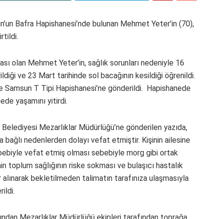
n’un Bafra Hapishanesi’nde bulunan Mehmet Yeter’in (70),
tildi.
sı olan Mehmet Yeter’in, sağlık sorunları nedeniyle 16
diği ve 23 Mart tarihinde sol bacağının kesildiği öğrenildi.
e Samsun T Tipi Hapishanesi’ne gönderildi. Hapishanede
de yaşamını yitirdi.
Belediyesi Mezarlıklar Müdürlüğü’ne gönderilen yazıda,
bağlı nedenlerden dolayı vefat etmiştir. Kişinin ailesine
ebebiyle vefat etmiş olması sebebiyle morg gibi ortak
nin toplum sağlığının riske sokması ve bulaşıcı hastalık
r alınarak bekletilmeden talimatın tarafınıza ulaşmasıyla
ildi.
dından Mezarlıklar Müdürlüğü ekipleri tarafından toprağa