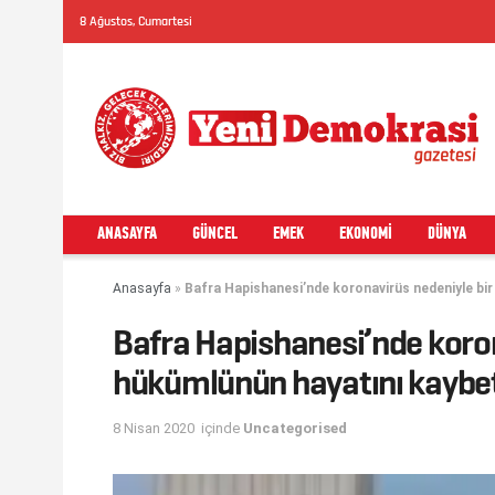
8 Ağustos, Cumartesi
ANASAYFA
GÜNCEL
EMEK
EKONOMI
DÜNYA
Anasayfa
»
Bafra Hapishanesi’nde koronavirüs nedeniyle bir 
Bafra Hapishanesi’nde koron
hükümlünün hayatını kaybetti
8 Nisan 2020
içinde
Uncategorised