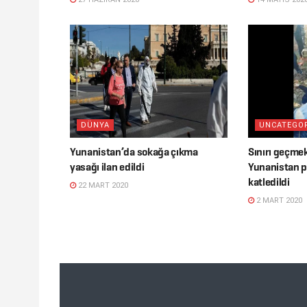
DÜNYA
UNCATEGO
Yunanistan’da sokağa çıkma
Sınırı geçme
yasağı ilan edildi
Yunanistan po
katledildi
22 MART 2020
2 MART 2020