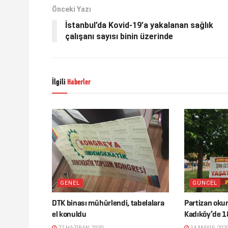
Önceki Yazı
İstanbul’da Kovid-19’a yakalanan sağlık
çalışanı sayısı binin üzerinde
İlgili
Haberler
GENEL
GÜNCEL
DTK binası mühürlendi, tabelalara
Partizan okur
el konuldu
Kadıköy’de 1
27 HAZIRAN 2020
14 MAYIS 202