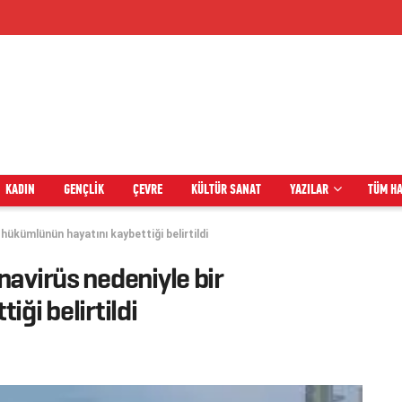
KADIN
GENÇLIK
ÇEVRE
KÜLTÜR SANAT
YAZILAR
TÜM H
hükümlünün hayatını kaybettiği belirtildi
avirüs nedeniyle bir
ği belirtildi