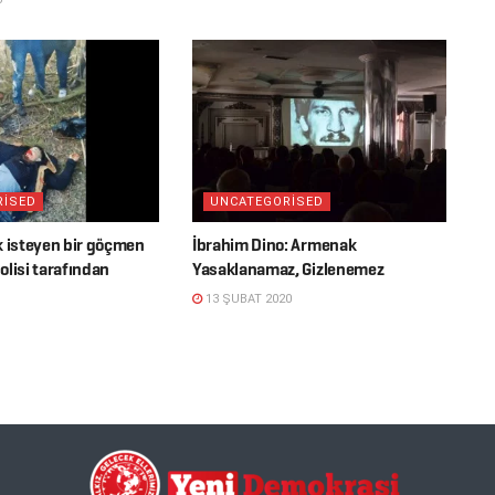
RISED
UNCATEGORISED
k isteyen bir göçmen
İbrahim Dino: Armenak
lisi tarafından
Yasaklanamaz, Gizlenemez
13 ŞUBAT 2020