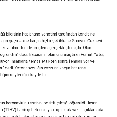
ğü bilgisinin hapishane yönetimi tarafından kendisine
 5 gün geçmesine karşın hiçbir şekilde ne Samsun Cezaevi
er verilmeden defin işlemi gerçekleştilmiştir. Ölüm
öğrendim” dedi. Babasının ölümünü araştıran Ferhat Yeter,
üyor. İnsanlarla temas ettikten sonra fenalaşıyor ve
r” dedi. Yeter savcılığın yazısına karşın hastane
tığını söylediğini kaydetti.
 koronavirüs testinin pozitif çıktığı öğrenildi. İnsan
fı (TİHV) İzmir şubelerinin yaptığı ortak yazılı açıklamada
 ifade edildi. Hapishanede ikinci bir hekimin de korona