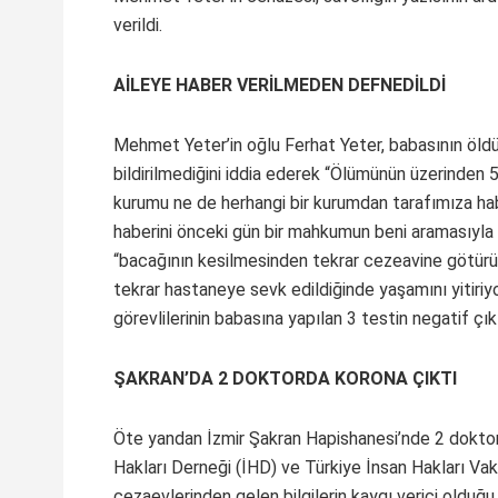
verildi.
AİLEYE HABER VERİLMEDEN DEFNEDİLDİ
Mehmet Yeter’in oğlu Ferhat Yeter, babasının öldü
bildirilmediğini iddia ederek “Ölümünün üzerinden
kurumu ne de herhangi bir kurumdan tarafımıza hab
haberini önceki gün bir mahkumun beni aramasıyla 
“bacağının kesilmesinden tekrar cezeavine götürül
tekrar hastaneye sevk edildiğinde yaşamını yitiriyo
görevlilerinin babasına yapılan 3 testin negatif çık
ŞAKRAN’DA 2 DOKTORDA KORONA ÇIKTI
Öte yandan İzmir Şakran Hapishanesi’nde 2 doktorun
Hakları Derneği (İHD) ve Türkiye İnsan Hakları Vak
cezaevlerinden gelen bilgilerin kaygı verici olduğu