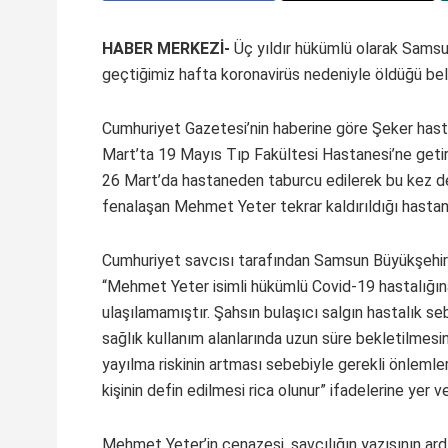
HABER MERKEZİ-
Üç yıldır hükümlü olarak Samsu
geçtiğimiz hafta koronavirüs nedeniyle öldüğü belir
Cumhuriyet Gazetesi’nin haberine göre Şeker hasta
Mart’ta 19 Mayıs Tıp Fakültesi Hastanesi’ne getiril
26 Mart’da hastaneden taburcu edilerek bu kez d
fenalaşan Mehmet Yeter tekrar kaldırıldığı hastane
Cumhuriyet savcısı tarafından Samsun Büyükşehir 
“Mehmet Yeter isimli hükümlü Covid-19 hastalığına 
ulaşılamamıştır. Şahsın bulaşıcı salgın hastalık s
sağlık kullanım alanlarında uzun süre bekletilmesi
yayılma riskinin artması sebebiyle gerekli önlemle
kişinin defin edilmesi rica olunur” ifadelerine yer ver
Mehmet Yeter’in cenazesi, savcılığın yazısının ar