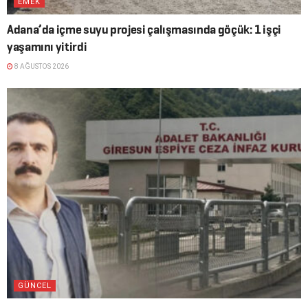
EMEK
Adana’da içme suyu projesi çalışmasında göçük: 1 işçi
yaşamını yitirdi
8 AĞUSTOS 2026
GÜNCEL