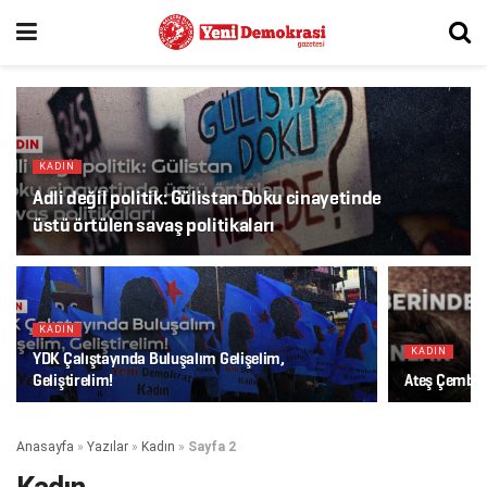
KADIN
Adli değil politik: Gülistan Doku cinayetinde
üstü örtülen savaş politikaları
KADIN
KADIN
YDK Çalıştayında Buluşalım Gelişelim,
Geliştirelim!
Ateş Çember
Anasayfa
»
Yazılar
»
Kadın
»
Sayfa 2