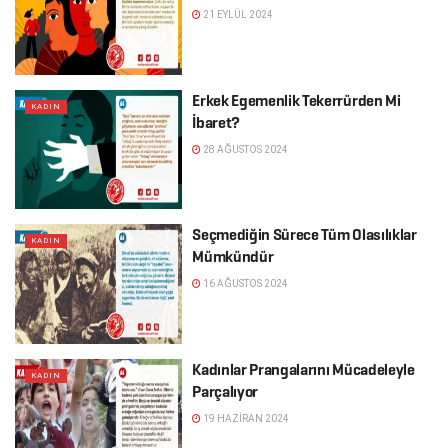
21 EYLÜL 2024
Erkek Egemenlik Tekerrürden Mi
KADIN
İbaret?
28 AĞUSTOS 2024
Seçmediğin Sürece Tüm Olasılıklar
KADIN
Mümkündür
16 AĞUSTOS 2024
Kadınlar Prangalarını Mücadeleyle
KADIN
Parçalıyor
19 HAZIRAN 2024