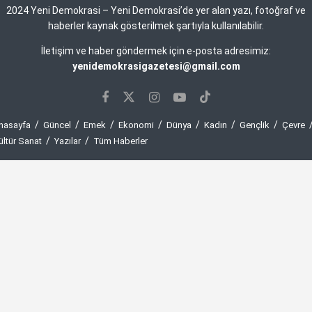
2024 Yeni Demokrasi – Yeni Demokrasi’de yer alan yazı, fotoğraf ve
haberler kaynak gösterilmek şartıyla kullanılabilir.
İletişim ve haber göndermek için e-posta adresimiz:
yenidemokrasigazetesi@gmail.com
nasayfa
Güncel
Emek
Ekonomi
Dünya
Kadın
Gençlik
Çevre
ültür Sanat
Yazılar
Tüm Haberler