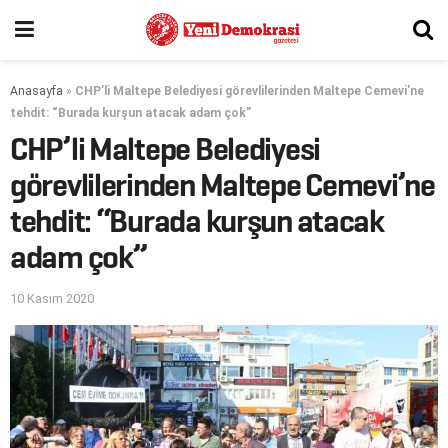
Anasayfa
»
CHP’li Maltepe Belediyesi görevlilerinden Maltepe Cemevi’ne
tehdit: “Burada kurşun atacak adam çok”
CHP’li Maltepe Belediyesi
görevlilerinden Maltepe Cemevi’ne
tehdit: “Burada kurşun atacak
adam çok”
10 Kasım 2020