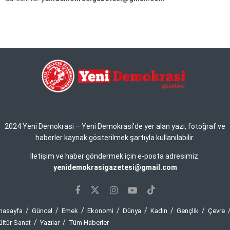
2024 Yeni Demokrasi – Yeni Demokrasi’de yer alan yazı, fotoğraf ve
haberler kaynak gösterilmek şartıyla kullanılabilir.
İletişim ve haber göndermek için e-posta adresimiz:
yenidemokrasigazetesi@gmail.com
nasayfa
Güncel
Emek
Ekonomi
Dünya
Kadın
Gençlik
Çevre
ültür Sanat
Yazılar
Tüm Haberler