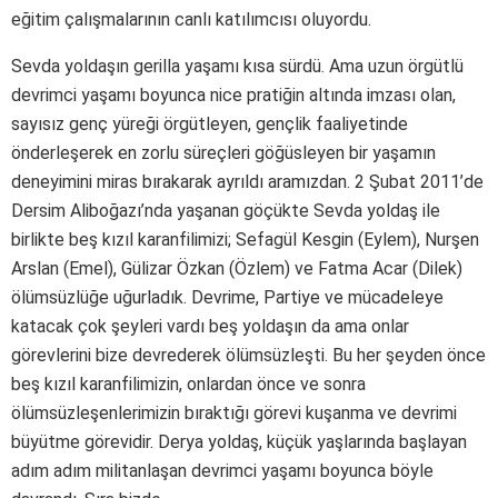
eğitim çalışmalarının canlı katılımcısı oluyordu.
Sevda yoldaşın gerilla yaşamı kısa sürdü. Ama uzun örgütlü
devrimci yaşamı boyunca nice pratiğin altında imzası olan,
sayısız genç yüreği örgütleyen, gençlik faaliyetinde
önderleşerek en zorlu süreçleri göğüsleyen bir yaşamın
deneyimini miras bırakarak ayrıldı aramızdan. 2 Şubat 2011’de
Dersim Aliboğazı’nda yaşanan göçükte Sevda yoldaş ile
birlikte beş kızıl karanfilimizi; Sefagül Kesgin (Eylem), Nurşen
Arslan (Emel), Gülizar Özkan (Özlem) ve Fatma Acar (Dilek)
ölümsüzlüğe uğurladık. Devrime, Partiye ve mücadeleye
katacak çok şeyleri vardı beş yoldaşın da ama onlar
görevlerini bize devrederek ölümsüzleşti. Bu her şeyden önce
beş kızıl karanfilimizin, onlardan önce ve sonra
ölümsüzleşenlerimizin bıraktığı görevi kuşanma ve devrimi
büyütme görevidir. Derya yoldaş, küçük yaşlarında başlayan
adım adım militanlaşan devrimci yaşamı boyunca böyle