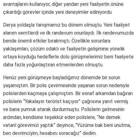
avantajlarını kullanıyor, diğer yandan yeni faaliyetin önüne
çıkardığı görevler içinde yeni deneyimler ediniyordu.
Derya yoldaşla tanışmamız bu dönem olmuştu. Yeni faaliyet
alanım semtlerdi ve ilk randevum onunlaydı. İlk randevumuzda
bende önemli etkiler bırakmıştı. Özellikle sorunlara
yaklaşımları, çözüm odaklı ve faaliyetin gelişimine yönelik
ortaya koyduğu hedeflerle dolu görüşmelerimiz beni faaliyete
daha fazla yoğunlaştıran etmenlerden olmuştu.
Henüz yeni görüşmeye başladığımız dönemde bir sorun
yaşamıştım. Bir polis çevirmesinde yaşanan sorun nedeniyle
polislerden kaçmaya çalışmıştım. Bir esnaf arkamdan bağıran
polislerin “Yakalayın terörist kaçıyor” çağrısına yanıt vermiş
ve bana yumruk atarak durdurmuştu. Polislerin gelmesinin
ardından, kendisine teşekkür eden polislere, “Ne demek
vatanî görevimizi yaptık” deyince, “Yüzüme bak beni unutma,
ben devrimciyim, hesabını soracağız” dedim.