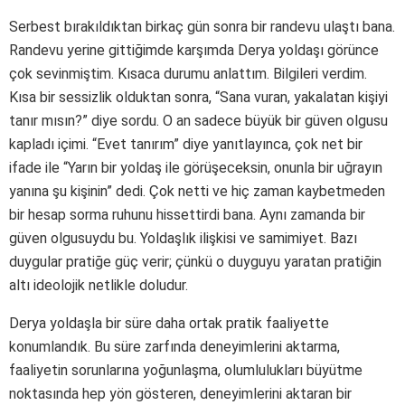
Serbest bırakıldıktan birkaç gün sonra bir randevu ulaştı bana.
Randevu yerine gittiğimde karşımda Derya yoldaşı görünce
çok sevinmiştim. Kısaca durumu anlattım. Bilgileri verdim.
Kısa bir sessizlik olduktan sonra, “Sana vuran, yakalatan kişiyi
tanır mısın?” diye sordu. O an sadece büyük bir güven olgusu
kapladı içimi. “Evet tanırım” diye yanıtlayınca, çok net bir
ifade ile “Yarın bir yoldaş ile görüşeceksin, onunla bir uğrayın
yanına şu kişinin” dedi. Çok netti ve hiç zaman kaybetmeden
bir hesap sorma ruhunu hissettirdi bana. Aynı zamanda bir
güven olgusuydu bu. Yoldaşlık ilişkisi ve samimiyet. Bazı
duygular pratiğe güç verir; çünkü o duyguyu yaratan pratiğin
altı ideolojik netlikle doludur.
Derya yoldaşla bir süre daha ortak pratik faaliyette
konumlandık. Bu süre zarfında deneyimlerini aktarma,
faaliyetin sorunlarına yoğunlaşma, olumlulukları büyütme
noktasında hep yön gösteren, deneyimlerini aktaran bir