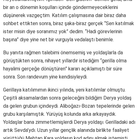
bir an o dönemin koşulları içinde göndermeyeceklerini
düşünerek vazgeçtim. Katılım çalışmasına dair biraz daha
sohbet ettikten sonra, biraz şaka-biraz gerçek “Sen katılmak
ister misin diye soranımız yok” dedim. “Hadi görevlerinin
başına” diye yine net bir vurguyla vedalaştı benimle.
Bu yanıta rağmen talebimi önemsemiş ve yoldaşlarla da
görüştükten sonra, nihayet yıllardır istediğim “gerilla olma
hayalimi gerçeğe dönüştüren” kararı açıklamıştı bir süre
sonra. Son randevum yine kendisiyleydi.
Gerillaya katılımımın ikinci yılında, yeni katılımlar olmuştu.
Çeşitli aksamalardan sonra geleceğini bildiğim Derya yoldaş
da gelen grubun içindeydi. Aliboğazı-Bozan tepelerinde gelen
grubu karşılamıştık. Yürüyüş kolunda arka arkayaydık.
Yoldaşlar bana zimmetlemişlerdi Derya yoldaşı. Gerilladaki adı
artık Sevda’ydı. Uzun yıllar gençlik alanında birlikte faaliyet
yürüttüğü Mehtap Kara yoldaşın kod adını almak istemişti.