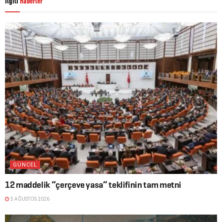
İlgili
Haberler
GÜNCEL
12 maddelik “çerçeve yasa” teklifinin tam metni
5 AĞUSTOS 2026