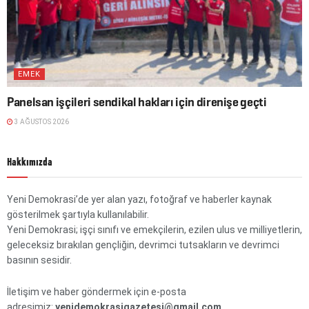
EMEK
Panelsan işçileri sendikal hakları için direnişe geçti
3 AĞUSTOS 2026
Hakkımızda
Yeni Demokrasi’de yer alan yazı, fotoğraf ve haberler kaynak
gösterilmek şartıyla kullanılabilir.
Yeni Demokrasi; işçi sınıfı ve emekçilerin, ezilen ulus ve milliyetlerin,
geleceksiz bırakılan gençliğin, devrimci tutsakların ve devrimci
basının sesidir.
İletişim ve haber göndermek için e-posta
adresimiz:
yenidemokrasigazetesi@gmail.com