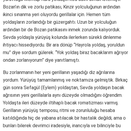
Bozan’ın dik ve zorlu patikası, Kinzir yolculuğunun ardından
ikinci sınanma yeri oluyordu gerillalar için. Hemen tüm
yoldaşların zorlandığı bir güzergahtı. Uzun bir yolculuğun
ardından bir de Bozan patikasını inmek zorunda kalıyorduk.
Sevda yoldaşla yürüyüş kolunda ilerlerken sürekli dinlenme
ihtiyacı hissediyordu. Bir ara dönüp “Hayrola yoldaş, yoruldun
mu” diye sordum gülerek. “Yok yoldaş biraz bacaklarım ağrıyor
ondan zorlanıyorum” diye yanıtlamıştı.
Bu zorlanmanın her yeni gerillanın yaşadığı diz ağrılarına
yordum. Yürüyüş tamamlanmış ve noktamıza gelmiştik. Birkaç
gün sonra Sefagül (Eylem) yoldaştan, Sevda yoldaşın bacak
ağrısının yeni gerillalarla aynı düzeyde olmadığını öğrendim.
Yoldaşta ileri düzeyde iltihaplı bacak romatizması varmış.
Gerillanın yürüyüş temposu, ritmi ve zorunluluğu hesaba
katıldığında hiç de yabana atılacak bir hastalık değildi; ama o
bunları bilerek devrimci iradesiyle, inancıyla ve bilinciyle bu