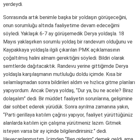
yerdeydi.
Sonrasında artık benimle başka bir yoldaşın görüşeceğini,
onun sorumluğu altında faaliyetime devam edeceğimi
söyledi. Yaklaşık 6-7 ay görüşemedik Derya yoldaşla. 18
Mayıs yaklaşırken sorumlu yoldaş bir randevum olduğunu ve
Kaypakkaya yoldaşla ilgili çıkarılan PMK açıklamasının
çoğaltılmış halini almam gerektiğini söyledi. Bildiri olarak
semtlerde dağıtacaktık. Randevu yerine gittiğimde Derya
yoldaşla karşılaşmanın mutluluğu doldu içimde. Kısa bir
selamlaşmadan sonra bildirileri aldım ve hızlıca gitme planları
yapıyordum. Ancak Derya yoldaş, “Dur ya, bu ne acele? Biraz
dolaşalım” dedi. Bir müddet faaliyetin sorunlarına, gelişimine
dair sohbet ederek yürüdük. Sonra ayrılma zamanına yakın,
“Parti gerillaya katılım çağrısı yapıyor, faaliyet yürüttüğünüz
alanlarda katılım için çalışma yürütmeniz lazım. Gitmek
isteyen varsa bir ay içinde bilgilendirirsiniz.” dedi.
Heyecanlanmıştım. İçimden “Ben giderim” demek geldi, ama