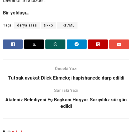
davrandı. Sıra bizde….
Bir yoldaşı…
Tags:
derya aras
tikko
TKP/ML
Önceki Yazı
Tutsak avukat Dilek Ekmekçi hapishanede darp edildi
Sonraki Yazı
Akdeniz Belediyesi Eş Başkanı Hoşyar Sarıyıldız sürgün
edildi