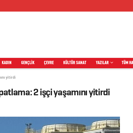
KADIN
GENÇLIK
ÇEVRE
KÜLTÜR SANAT
YAZILAR
TÜM H
nı yitirdi
patlama: 2 işçi yaşamını yitirdi