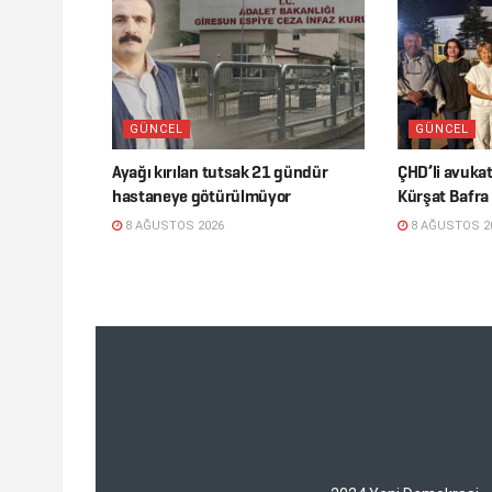
GÜNCEL
GÜNCEL
Ayağı kırılan tutsak 21 gündür
ÇHD’li avuka
hastaneye götürülmüyor
Kürşat Bafra 
8 AĞUSTOS 2026
8 AĞUSTOS 2