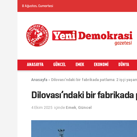
8 Ağustos, Cumartesi
ANASAYFA
GÜNCEL
EMEK
EKONOMI
DÜNYA
Anasayfa
»
Dilovası’ndaki bir fabrikada patlama: 2 işçi yaşamı
Dilovası’ndaki bir fabrikada 
4 Ekim 2025
içinde
Emek
,
Güncel