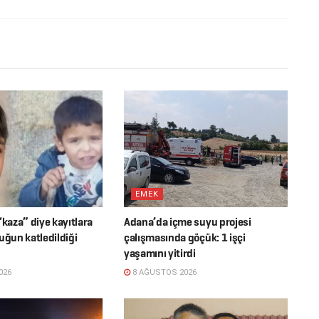
EMEK
“kaza” diye kayıtlara
Adana’da içme suyu projesi
uğun katledildiği
çalışmasında göçük: 1 işçi
yaşamını yitirdi
026
8 AĞUSTOS 2026