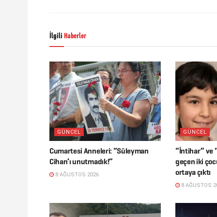
İlgili
Haberler
GÜNCEL
GÜNCEL
Cumartesi Anneleri: “Süleyman
“İntihar” ve 
Cihan’ı unutmadık!”
geçen iki çoc
ortaya çıktı
8 AĞUSTOS 2026
8 AĞUSTOS 2