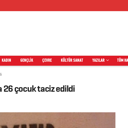
KADIN
GENÇLIK
ÇEVRE
KÜLTÜR SANAT
YAZILAR
TÜM H
di
 26 çocuk taciz edildi