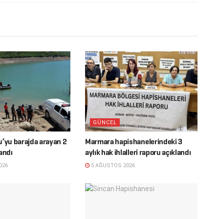
GÜNCEL
u’yu barajda arayan 2
Marmara hapishanelerindeki 3
andı
aylık hak ihlalleri raporu açıklandı
026
5 AĞUSTOS 2026