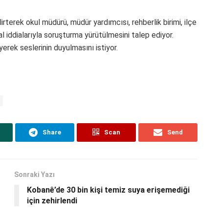
lirterek okul müdürü, müdür yardımcısı, rehberlik birimi, ilçe
mal iddialarıyla soruşturma yürütülmesini talep ediyor.
yerek seslerinin duyulmasını istiyor.
Share
Scan
Send
Sonraki Yazı
Kobanê’de 30 bin kişi temiz suya erişemediği
için zehirlendi