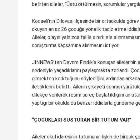
belirten aileler, “Üstü örtülmesin, sorumlular yargıl
Kocaeli’nin Dilovası ilçesinde bir ortaokulda gö
okuyan en az 26 çocuğa yönelik taciz etme iddiala
Aileler, olayın yalnızca faille sınırlı ele alınmamasın
soruşturma kapsamına alınmasını istiyor.
JINNEWS’ten Devrim Fındık’a konuşan ailelerinin a
nedeniyle yaşadıklarını paylaşmakta zorlandı. Çoc
girmekten korktuğunu söylediğini, ardından arkadaş
ilettiklerini belirtti. Ailenin şikâyeti sonrası yürü
dilekçe verilerek resmî süreç başlatıldığını anlat
yaptığı bir okulda da benzer iddialarla gündeme gel
“ÇOCUKLARI SUSTURAN BİR TUTUM VAR”
Aileler okul idaresinin tutumuna ilişkin de birçok şe