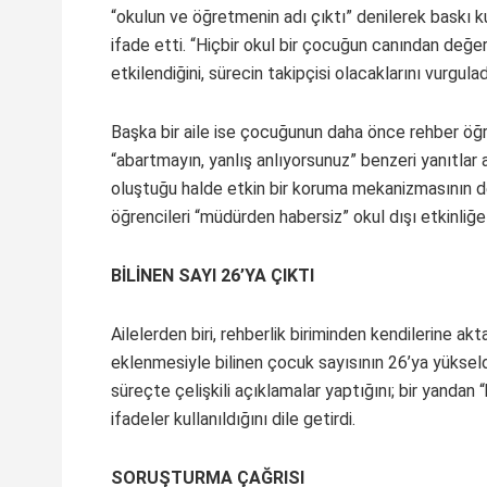
“okulun ve öğretmenin adı çıktı” denilerek baskı ku
ifade etti. “Hiçbir okul bir çocuğun canından değerli
etkilendiğini, sürecin takipçisi olacaklarını vurgulad
Başka bir aile ise çocuğunun daha önce rehber öğr
“abartmayın, yanlış anlıyorsunuz” benzeri yanıtlar al
oluştuğu halde etkin bir koruma mekanizmasının d
öğrencileri “müdürden habersiz” okul dışı etkinliğ
BİLİNEN SAYI 26’YA ÇIKTI
Ailelerden biri, rehberlik biriminden kendilerine a
eklenmesiyle bilinen çocuk sayısının 26’ya yükseldi
süreçte çelişkili açıklamalar yaptığını; bir yandan 
ifadeler kullanıldığını dile getirdi.
SORUŞTURMA ÇAĞRISI