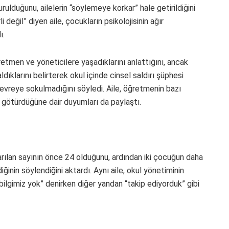
rulduğunu, ailelerin “söylemeye korkar” hale getirildiğini
 değil” diyen aile, çocukların psikolojisinin ağır
ı.
etmen ve yöneticilere yaşadıklarını anlattığını, ancak
dıklarını belirterek okul içinde cinsel saldırı şüphesi
evreye sokulmadığını söyledi. Aile, öğretmenin bazı
e götürdüğüne dair duyumları da paylaştı.
ktarılan sayının önce 24 olduğunu, ardından iki çocuğun daha
ğinin söylendiğini aktardı. Aynı aile, okul yönetiminin
“bilgimiz yok” denirken diğer yandan “takip ediyorduk” gibi