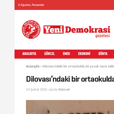
6 Ağustos, Perşembe
ANASAYFA
GÜNCEL
EMEK
EKONOMI
DÜNYA
Anasayfa
»
Dilovası’ndaki bir ortaokulda 26 çocuk taciz edil
Dilovası’ndaki bir ortaokulda
24 Şubat 2026
içinde
Güncel