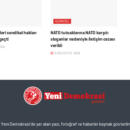
GÜNCEL
leri sendikal hakları
NATO tutsaklarına NATO karşıtı
geçti
sloganlar nedeniyle iletişim cezası
verildi
026
3 AĞUSTOS 2026
eni Demokrasi’de yer alan yazı, fotoğraf ve haberler kaynak gösterilmek 