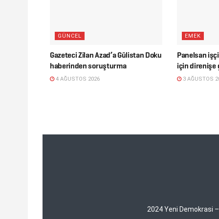
GÜNCEL
EMEK
Gazeteci Zilan Azad’a Gülistan Doku
Panelsan işçi
haberinden soruşturma
için direnişe 
4 AĞUSTOS 2026
3 AĞUSTOS 2
2024 Yeni Demokrasi – Y