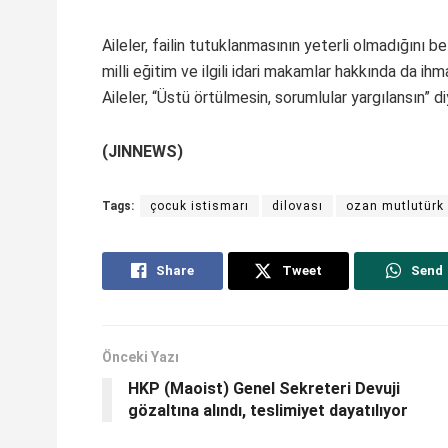
Aileler, failin tutuklanmasının yeterli olmadığını be
milli eğitim ve ilgili idari makamlar hakkında da ih
Aileler, “Üstü örtülmesin, sorumlular yargılansın” di
(JINNEWS)
Tags:
çocuk istismarı
dilovası
ozan mutlutürk
Share
Tweet
Send
Önceki Yazı
HKP (Maoist) Genel Sekreteri Devuji
gözaltına alındı, teslimiyet dayatılıyor