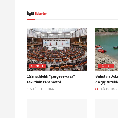
İlgili
Haberler
GÜNCEL
GÜNCEL
12 maddelik “çerçeve yasa”
Gülistan Dok
teklifinin tam metni
dalgıç tutukl
5 AĞUSTOS 2026
5 AĞUSTOS 2