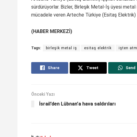
sürdürüyorlar. Bizler, Birleşik Metal-İş üyesi metal 
mücadele veren Arteche Türkiye (Esitaş Elektrik) iş
(HABER MERKEZİ)
Tags:
birleşik metal iş
esitaş elektrik
işten at
Share
Tweet
Send
Önceki Yazı
İsrail’den Lübnan’a hava saldırıları