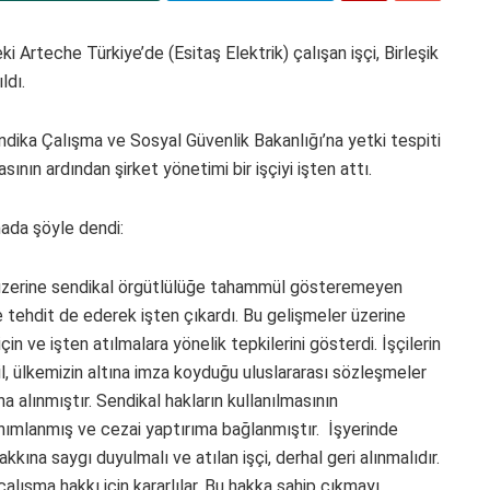
 Arteche Türkiye’de (Esitaş Elektrik) çalışan işçi, Birleşik
ldı.
ndika Çalışma ve Sosyal Güvenlik Bakanlığı’na yetki tespiti
ının ardından şirket yönetimi bir işçiyi işten attı.
mada şöyle dendi:
üzerine sendikal örgütlülüğe tahammül gösteremeyen
e tehdit de ederek işten çıkardı. Bu gelişmeler üzerine
çin ve işten atılmalara yönelik tepkilerini gösterdi. İşçilerin
, ülkemizin altına imza koyduğu uluslararası sözleşmeler
 alınmıştır. Sendikal hakların kullanılmasının
ımlanmış ve cezai yaptırıma bağlanmıştır. İşyerinde
kkına saygı duyulmalı ve atılan işçi, derhal geri alınmalıdır.
 çalışma hakkı için kararlılar. Bu hakka sahip çıkmayı