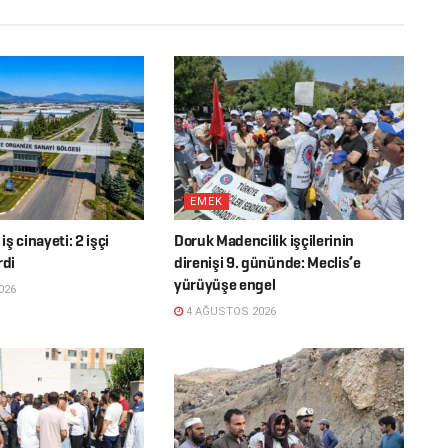
EMEK
ş cinayeti: 2 işçi
Doruk Madencilik işçilerinin
rdi
direnişi 9. gününde: Meclis’e
yürüyüşe engel
026
4 AĞUSTOS 2026