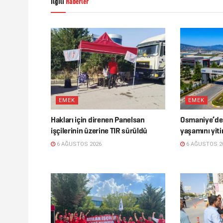
İlgili
Haberler
EMEK
EMEK
Hakları için direnen Panelsan
Osmaniye’de i
işçilerinin üzerine TIR sürüldü
yaşamını yiti
6 AĞUSTOS 2026
6 AĞUSTOS 2