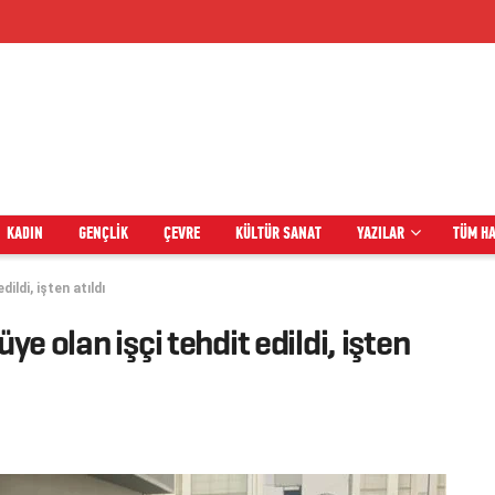
KADIN
GENÇLIK
ÇEVRE
KÜLTÜR SANAT
YAZILAR
TÜM H
ildi, işten atıldı
ye olan işçi tehdit edildi, işten