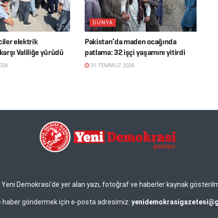
DÜNYA
iler elektrik
Pakistan’da maden ocağında
 karşı Valiliğe yürüdü
patlama: 32 işçi yaşamını yitirdi
026
31 TEMMUZ 2026
eni Demokrasi’de yer alan yazı, fotoğraf ve haberler kaynak gösterilmek 
ve haber göndermek için e-posta adresimiz:
yenidemokrasigazetesi@