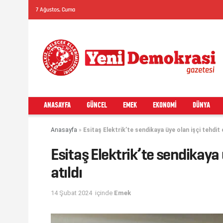
7 Ağustos, Cuma
ANASAYFA
GÜNCEL
EMEK
EKONOMI
DÜNYA
Anasayfa
»
Esitaş Elektrik’te sendikaya üye olan işçi tehdit ed
Esitaş Elektrik’te sendikaya ü
atıldı
14 Şubat 2024
içinde
Emek