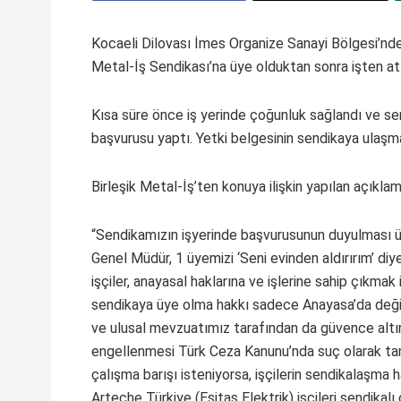
Kocaeli Dilovası İmes Organize Sanayi Bölgesi’ndeki
Metal-İş Sendikası’na üye olduktan sonra işten atı
Kısa süre önce iş yerinde çoğunluk sağlandı ve se
başvurusu yaptı. Yetki belgesinin sendikaya ulaşmas
Birleşik Metal-İş’ten konuya ilişkin yapılan açıkla
“Sendikamızın işyerinde başvurusunun duyulması 
Genel Müdür, 1 üyemizi ‘Seni evinden aldırırım’ diy
işçiler, anayasal haklarına ve işlerine sahip çıkmak i
sendikaya üye olma hakkı sadece Anayasa’da değil
ve ulusal mevzuatımız tarafından da güvence altına
engellenmesi Türk Ceza Kanunu’nda suç olarak tan
çalışma barışı isteniyorsa, işçilerin sendikalaşma ha
Arteche Türkiye (Esitaş Elektrik) işçileri sendikalı