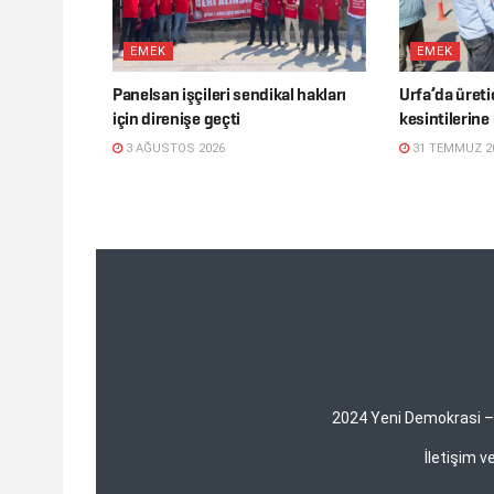
EMEK
EMEK
Panelsan işçileri sendikal hakları
Urfa’da üretic
için direnişe geçti
kesintilerine
3 AĞUSTOS 2026
31 TEMMUZ 2
2024 Yeni Demokrasi – Y
İletişim 