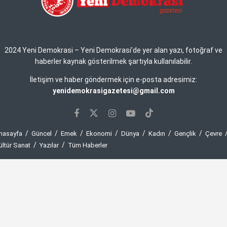
2024 Yeni Demokrasi – Yeni Demokrasi’de yer alan yazı, fotoğraf ve
haberler kaynak gösterilmek şartıyla kullanılabilir.
İletişim ve haber göndermek için e-posta adresimiz:
yenidemokrasigazetesi@gmail.com
nasayfa
Güncel
Emek
Ekonomi
Dünya
Kadın
Gençlik
Çevre
ültür Sanat
Yazılar
Tüm Haberler