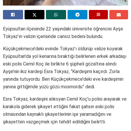
Eyüpsultan ilçesinde 22 yaşındaki üniversite öğrencisi Ayşe
Tokyaz’ın valizin içerisinde cansız bedeni bulundu.
Küçükçekmece’deki evinde Tokyaz’ı öldürüp valize koyarak
Eyüpsultan’da yol kenarına bıraktığı belirlenen erkek arkadaşı
eski polis Cemil Koç ile birlikte 6 şüpheli gözaltına alındı.
Ayşe’nin ikiz kardeşi Esra Tokyaz, “Kardeşimi kaçırdı. Zorla
yanında tutuyordu. Ben Küçükçekmece’deki eve kardeşimin
yanına gittiğimde yüzü gözü mosmordu” dedi.
Esra Tokyaz, kardeşini alıkoyan Cemil Koç’u polisi arayarak ve
karakola giderek şikayet ettiğini fakat şahsın eski polis
olmasından kaynaklı şikayetlerinin işe yaramadığını ve
şikayetten vazgeçmek için tehdit edildiğini belirtti.