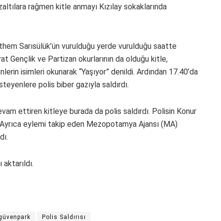
özaltılara rağmen kitle anmayı Kızılay sokaklarında
them Sarısülük’ün vurulduğu yerde vurulduğu saatte
t Gençlik ve Partizan okurlarının da olduğu kitle,
enlerin isimleri okunarak “Yaşıyor” denildi. Ardından 17.40’da
eyenlere polis biber gazıyla saldırdı.
evam ettiren kitleye burada da polis saldırdı. Polisin Konur
ndı. Ayrıca eylemi takip eden Mezopotamya Ajansı (MA)
dı.
 aktarıldı.
güvenpark
Polis Saldırısı