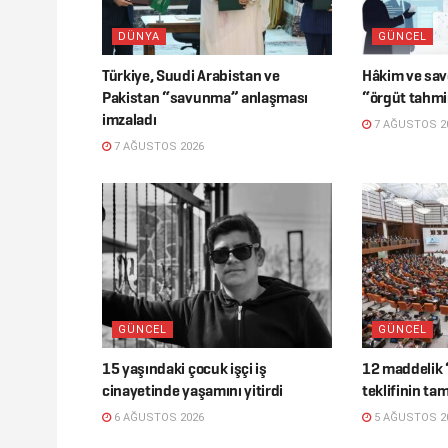
DÜNYA
GÜNCEL
Türkiye, Suudi Arabistan ve
Hâkim ve savc
Pakistan “savunma” anlaşması
“örgüt tahmi
imzaladı
7 AĞUSTOS 2
7 AĞUSTOS 2026
GÜNCEL
GÜNCEL
15 yaşındaki çocuk işçi iş
12 maddelik 
cinayetinde yaşamını yitirdi
teklifinin ta
6 AĞUSTOS 2026
5 AĞUSTOS 2