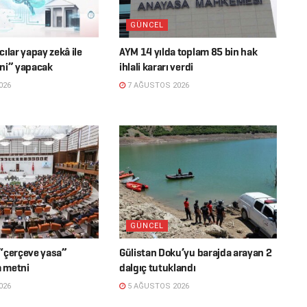
GÜNCEL
ılar yapay zekâ ile
AYM 14 yılda toplam 85 bin hak
ni” yapacak
ihlali kararı verdi
026
7 AĞUSTOS 2026
GÜNCEL
“çerçeve yasa”
Gülistan Doku’yu barajda arayan 2
m metni
dalgıç tutuklandı
026
5 AĞUSTOS 2026