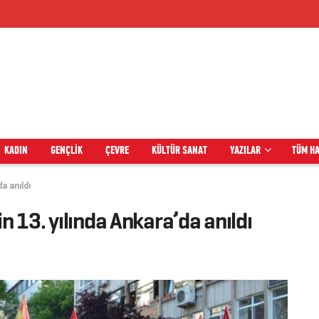
KADIN
GENÇLIK
ÇEVRE
KÜLTÜR SANAT
YAZILAR
TÜM H
a anıldı
n 13. yılında Ankara’da anıldı