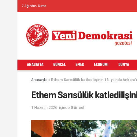
7 Ağustos, Cuma
ANASAYFA
GÜNCEL
EMEK
EKONOMI
DÜNYA
Anasayfa
»
Ethem Sarısülük katledilişinin 13. yılında Ankara’d
Ethem Sarısülük katledilişini
1 Haziran 2026
içinde
Güncel