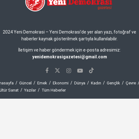
2024 Yeni Demokrasi – Yeni Demokrasi’de yer alan yazı, fotoğraf ve
haberler kaynak gösterilmek şartıyla kullanılabilir.
İletişim ve haber göndermek için e-posta adresimiz:
yenidemokrasigazetesi@gmail.com
nasayfa
Güncel
Emek
Ekonomi
Dünya
Kadın
Gençlik
Çevre
ültür Sanat
Yazılar
Tüm Haberler