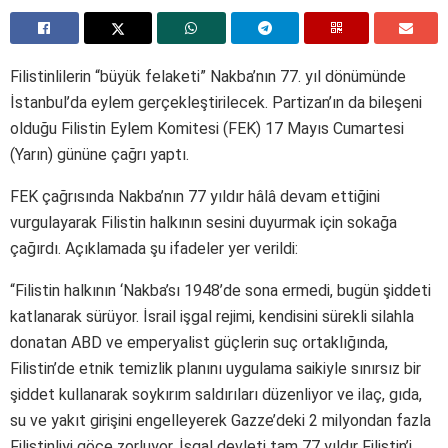
Filistinlilerin “büyük felaketi” Nakba’nın 77. yıl dönümünde
İstanbul’da eylem gerçekleştirilecek. Partizan’ın da bileşeni
olduğu Filistin Eylem Komitesi (FEK) 17 Mayıs Cumartesi
(Yarın) gününe çağrı yaptı.
FEK çağrısında Nakba’nın 77 yıldır hâlâ devam ettiğini
vurgulayarak Filistin halkının sesini duyurmak için sokağa
çağırdı. Açıklamada şu ifadeler yer verildi:
“Filistin halkının ‘Nakba’sı 1948’de sona ermedi, bugün şiddeti
katlanarak sürüyor. İsrail işgal rejimi, kendisini sürekli silahla
donatan ABD ve emperyalist güçlerin suç ortaklığında,
Filistin’de etnik temizlik planını uygulama saikiyle sınırsız bir
şiddet kullanarak soykırım saldırıları düzenliyor ve ilaç, gıda,
su ve yakıt girişini engelleyerek Gazze’deki 2 milyondan fazla
Filistinliyi göçe zorluyor. İşgal devleti tam 77 yıldır Filistin’i