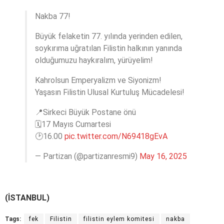
Nakba 77!
Büyük felaketin 77. yılında yerinden edilen,
soykırıma uğratılan Filistin halkının yanında
olduğumuzu haykıralım, yürüyelim!
Kahrolsun Emperyalizm ve Siyonizm!
Yaşasın Filistin Ulusal Kurtuluş Mücadelesi!
📍Sirkeci Büyük Postane önü
🗓17 Mayıs Cumartesi
🕑16.00
pic.twitter.com/N69418gEvA
— Partizan (@partizanresmi9)
May 16, 2025
(İSTANBUL)
Tags:
fek
Filistin
filistin eylem komitesi
nakba