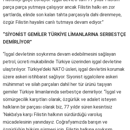
parça parça yutmaya çalışıyor ancak Filistin halkı en zor
şartlarda, elinde son kalan tahta parçasıyla dahi direnmeye,
özgür Filistin hayalini canlı tutmaya devam ediyor.”
“SİYONİST GEMİLER TÜRKİYE LİMANLARINA SERBESTÇE
DEMİRLİYOR”
“İşgal devletinin soykırıma devam edebilmesini sağlayan
petrol, ücreti mukabilinde Türkiye üzerinden işgal devletine
ulaştırılıyor. Türkiye’deki NATO üsleri, işgal devletini korumak
üzere askeri istihbarat sağlıyor. Siyonist işgalcilere askeri
mühimmat ve silah parçaları dahil her tür ürünü taşıyan
gemiler Türkiye limanlarında serbestçe demirliyor. “İşgal ve
sömürgecilik karşıtları olarak; özgürlük ve adalet isteyen
halkların bir parçası olarak biz, 77 yıldır süren kesintisiz
‘Nakba’ya karşı Filistin halkının sürdürdüğü varoluş
mücadelesinin yanındayız. Coğrafyamızda barışın ve
özgürlüğün hüküm sürmesi için, Filistin halkına soykırım