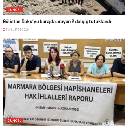
GÜNCEL
Gülistan Doku’yu barajda arayan 2 dalgıç tutuklandı
5 AĞUSTOS 2026
GÜNCEL