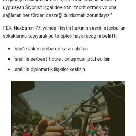
uygulayan Siyonist işgal devletini tecrit etmek ve ona
sağlanan her türden desteği durdurmak zorundayız.”
FEK, Nakba’nın 77. yılında Filistin halkının sesini İstanbul’un
sokaklarına taşıyarak şu talepleri haykıracağını belirtti:
İsrail’e askeri ambargo kararı alınsın
İsrail ile serbest ticaret anlaşması iptal edilsin
İsrail ile diplomatik ilişkiler kesilsin