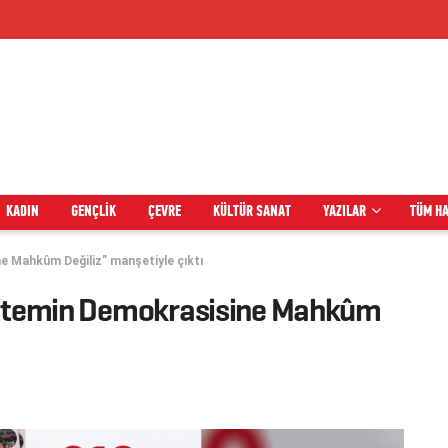
KADIN
GENÇLIK
ÇEVRE
KÜLTÜR SANAT
YAZILAR
TÜM H
e Mahkûm Değiliz” manşetiyle çıktı
Sistemin Demokrasisine Mahkûm