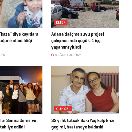
EMEK
“kaza” diye kayıtlara
Adana’da içme suyu projesi
uğun katledildiği
çalışmasında göçük: 1 işçi
yaşamını yitirdi
026
8 AĞUSTOS 2026
GÜNCEL
tlar Semra Demir ve
32 yıllık tutsak Baki Yaş kalp krizi
tahliye edildi
geçirdi, hastaneye kaldırıldı