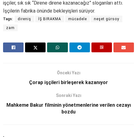
işçiler, sık sık “Direne direne kazanacağız” sloganları attı.
İşçilerin fabrika önünde bekleyişleri sürüyor.
Tags:
direniş
İŞ BIRAKMA
mücadele
neşet gürsoy
zam
Önceki Yazı
Çorap işçileri birleşerek kazanıyor
Sonraki Yazı
Mahkeme Bakur filminin yönetmenlerine verilen cezayı
bozdu