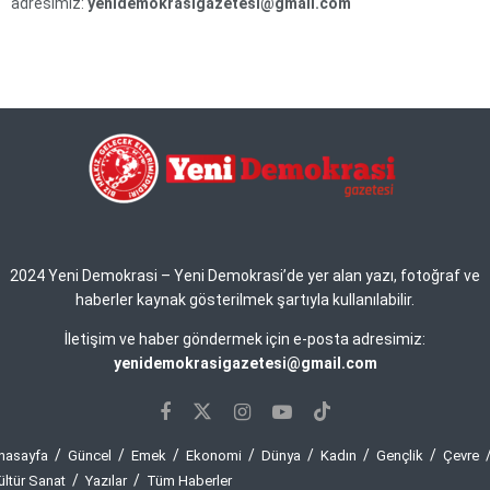
adresimiz:
yenidemokrasigazetesi@gmail.com
2024 Yeni Demokrasi – Yeni Demokrasi’de yer alan yazı, fotoğraf ve
haberler kaynak gösterilmek şartıyla kullanılabilir.
İletişim ve haber göndermek için e-posta adresimiz:
yenidemokrasigazetesi@gmail.com
nasayfa
Güncel
Emek
Ekonomi
Dünya
Kadın
Gençlik
Çevre
ültür Sanat
Yazılar
Tüm Haberler