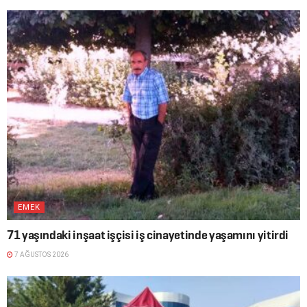
EMEK
71 yaşındaki inşaat işçisi iş cinayetinde yaşamını yitirdi
7 AĞUSTOS 2026