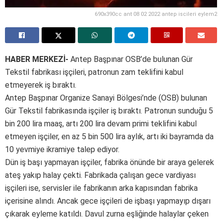
690x390cc ant 08 02 2022 antep iscileri eylem2
HABER MERKEZİ-
Antep Başpınar OSB’de bulunan Gür
Tekstil fabrikası işçileri, patronun zam teklifini kabul
etmeyerek iş bıraktı.
Antep Başpınar Organize Sanayi Bölgesi’nde (OSB) bulunan
Gür Tekstil fabrikasında işçiler iş bıraktı. Patronun sunduğu 5
bin 200 lira maaş, artı 200 lira devam primi teklifini kabul
etmeyen işçiler, en az 5 bin 500 lira aylık, artı iki bayramda da
10 yevmiye ikramiye talep ediyor.
Dün iş başı yapmayan işçiler, fabrika önünde bir araya gelerek
ateş yakıp halay çekti. Fabrikada çalışan gece vardiyası
işçileri ise, servisler ile fabrikanın arka kapısından fabrika
içerisine alındı. Ancak gece işçileri de işbaşı yapmayıp dışarı
çıkarak eyleme katıldı. Davul zurna eşliğinde halaylar çeken