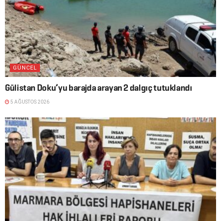
GÜNCEL
Gülistan Doku’yu barajda arayan 2 dalgıç tutuklandı
5 AĞUSTOS 2026