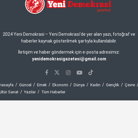
2024 Yeni Demokrasi – Yeni Demokrasi’de yer alan yazı, fotoğraf ve
haberler kaynak gösterilmek şartıyla kullanılabilir.
İletişim ve haber göndermek için e-posta adresimiz:
yenidemokrasigazetesi@gmail.com
nasayfa
Güncel
Emek
Ekonomi
Dünya
Kadın
Gençlik
Çevre
ültür Sanat
Yazılar
Tüm Haberler