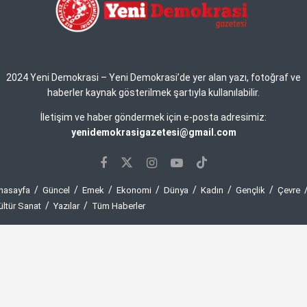
2024 Yeni Demokrasi – Yeni Demokrasi’de yer alan yazı, fotoğraf ve
haberler kaynak gösterilmek şartıyla kullanılabilir.
İletişim ve haber göndermek için e-posta adresimiz:
yenidemokrasigazetesi@gmail.com
nasayfa
Güncel
Emek
Ekonomi
Dünya
Kadın
Gençlik
Çevre
ültür Sanat
Yazılar
Tüm Haberler