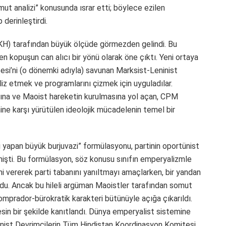
ut analizi” konusunda ısrar etti; böylece ezilen
 derinleştirdi.
KH) tarafından büyük ölçüde görmezden gelindi. Bu
n kopuşun can alıcı bir yönü olarak öne çıktı. Yeni ortaya
’ni (o dönemki adıyla) savunan Marksist-Leninist
naliz etmek ve programlarını çizmek için uyguladılar.
yanına ve Maoist hareketin kurulmasına yol açan, CPM
ine karşı yürütülen ideolojik mücadelenin temel bir
i yapan büyük burjuvazi” formülasyonu, partinin oportünist
lmişti. Bu formülasyon, söz konusu sınıfın emperyalizmle
i vererek parti tabanını yanıltmayı amaçlarken, bir yandan
ordu. Ancak bu hileli argüman Maoistler tarafından somut
komprador-bürokratik karakteri bütünüyle açığa çıkarıldı.
sin bir şekilde kanıtlandı. Dünya emperyalist sistemine
münist Devrimcilerin Tüm Hindistan Koordinasyon Komitesi