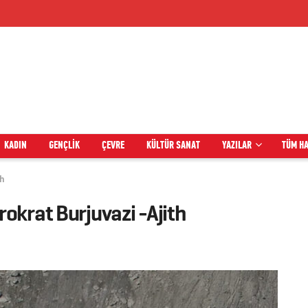
KADIN
GENÇLIK
ÇEVRE
KÜLTÜR SANAT
YAZILAR
TÜM H
th
okrat Burjuvazi -Ajith