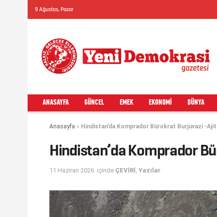
9 Ağustos, Pazar
ANASAYFA
GÜNCEL
EMEK
EKONOMI
DÜNYA
Anasayfa
»
Hindistan’da Komprador Bürokrat Burjuvazi -Aji
Hindistan’da Komprador Bür
11 Haziran 2026
içinde
ÇEVİRİ
,
Yazılar