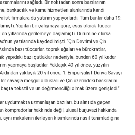
zanmalarını sağladı. Bir noktadan sonra bazılarının
ine, bankacılık ve kamu hizmetleri alanlarında kendi
yalist firmalara da yatırım yapıyorlardı. Tüm bunlar daha 19.
mıştı. Yapılan bir çalışmaya göre, esas olarak tüccar
k on yıllarında gerilemeye başlamıştı. Durum ne olursa
ao’nun yazılarında kaydedilmişti. “Çin Devrimi ve Çin
slında bazı tüccarlar, toprak ağaları ve bürokratlar,
k yapıdaki bazı çatlaklar nedeniyle, bundan 60 yıl kadar
rım yapmaya başladılar. Yaklaşık 40 yıl önce, yüzyılın
tı. Ardından yaklaşık 20 yıl önce, 1. Emperyalist Dünya Savaşı
ler savaşla meşgul oldukları ve Çin üzerindeki baskılarını
yii başta tekstil ve un değirmenciliği olmak üzere genişledi.”
er uydurmakta uzmanlaşan bazıları, bu alıntıda geçen
unun kompradorlar hakkında değil, ulusal burjuvazi hakkında
, aynı makalenin ilerleyen kısımlarında nasıl tanımladığına