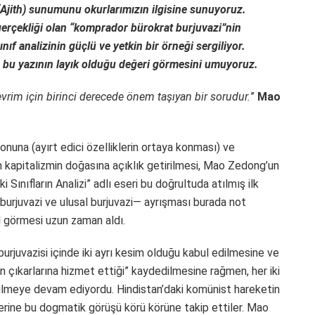
Ajith) sunumunu okurlarımızın ilgisine sunuyoruz.
gerçekliği olan “komprador bürokrat burjuvazi”nin
nıf analizinin güçlü ve yetkin bir örneği sergiliyor.
 bu yazının layık olduğu değeri görmesini umuyoruz.
vrim için birinci derecede önem taşıyan bir sorudur.
”
Mao
onuna (ayırt edici özelliklerin ortaya konması) ve
n kapitalizmin doğasına açıklık getirilmesi, Mao Zedong’un
 Sınıfların Analizi” adlı eseri bu doğrultuda atılmış ilk
 burjuvazi ve ulusal burjuvazi— ayrışması burada not
ul görmesi uzun zaman aldı.
urjuvazisi içinde iki ayrı kesim olduğu kabul edilmesine ve
 çıkarlarına hizmet ettiği” kaydedilmesine rağmen, her iki
örülmeye devam ediyordu. Hindistan’daki komünist hareketin
 yerine bu dogmatik görüşü körü körüne takip ettiler. Mao