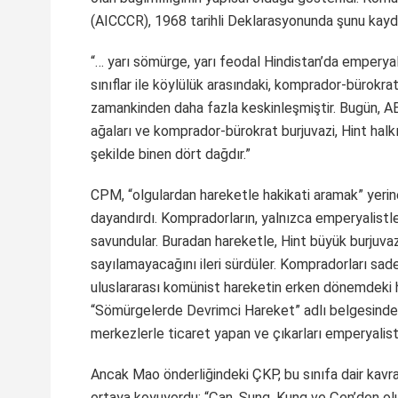
(AICCCR), 1968 tarihli Deklarasyonunda şunu kayd
“… yarı sömürge, yarı feodal Hindistan’da emperyal
sınıflar ile köylülük arasındaki, komprador-bürokrat 
zamankinden daha fazla keskinleşmiştir. Bugün, A
ağaları ve komprador-bürokrat burjuvazi, Hint halkı
şekilde binen dört dağdır.”
CPM, “olgulardan hareketle hakikati aramak” yerin
dayandırdı. Kompradorların, yalnızca emperyalistle
savundular. Buradan hareketle, Hint büyük burjuvazis
sayılamayacağını ileri sürdüler. Kompradorları sade
uluslararası komünist hareketin erken dönemdeki h
“Sömürgelerde Devrimci Hareket” adlı belgesinde 
merkezlerle ticaret yapan ve çıkarları emperyalis
Ancak Mao önderliğindeki ÇKP, bu sınıfa dair kavray
ortaya koyuyordu: “Çan, Sung, Kung ve Çen’den oluşa