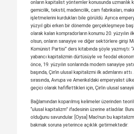
onların kapitalist yöntemler konusunda uzmanlık ka
gemicilik, tekstil, madencilik, cam fabrikaları, mak
işletmelerini kurdukları bile görüldü. Ayrıca emper
yüzyıl gibi erken bir dönemde gerçekleşmeye başla
olarak kalan kompradorların konumu 20. yüzyılın il
olsun, onların sanayiye ve diğer sektörlere girişi M
Komünist Partisi” ders kitabında şöyle yazmıştı: “A
yabancı kapitalizmin dürtüsüyle ve feodal ekonomi
önce, 19. yüzyılın sonlarında modern sanayiye yatı
başında, Çin’in ulusal kapitalizmi ilk adımlarını at
sırasında, Avrupa ve Amerika’daki emperyalist ülke
geçici olarak hafiflettikleri için, Çin’in ulusal sana
Bağlamından koparılmış kelimeler üzerinden teoril
“ulusal kapitalizm” ifadesinin üzerine atladılar. B
olduğunu savundular. [Oysa] Mao’nun bu kapitalizmi
bakmak soruna yeterince açıklık getirmektedir: