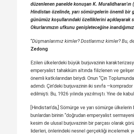
düzenlenen panelde konuşan K. Muralidharan’ın (
Hindistan özelinde, yarı sömürgelerin önemli bir 
günümüz koşullarındaki özelliklerini açıklayarak sı
Okurlarımızın ufkunu genişleteceğine inandığımız
“
Düşmanlarımız kimler? Dostlarımız kimler? Bu, de
Zedong
Ezilen ülkelerdeki büyük burjuvazinin karakterizasy
emperyalist tahakküm altında filizlenen ve gelişe
önemli katkılarından biriydi. Onun “Çin Toplumundaki
adımdı. Çin’deki burjuvazinin iki sınıfa —komprador
edilmişti. Bu, 1926 yılında yazılmıştı. Yine de kab
[Hindistan’da,] Sömürge ve yarı sömürge ülkelerin b
bunlardan birinin “doğrudan emperyalist sermayenin
kesim de ulusal burjuvazinin bir parçası olarak g
liderleri, önlerindeki nesnel gerçekliği incelemek