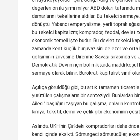
değerleri on ila yirmi milyar ABD doları tutarınd
damarlarını tekellerine aldılar. Bu tekelci sermaye,
dönüştü. Yabancı emperyalizme, yerli toprak ağası 
bu tekelci kapitalizm; komprador, feodal, devlet tek
ekonomik temeli işte budur. Bu devlet tekelci kapi
zamanda kent küçük burjuvazisini de ezer ve orta b
gelişiminin zirvesine Direnme Savaşı sırasında ve 
Demokratik Devrim için bol miktarda maddi koşul h
sermaye olarak bilinir. Bürokrat-kapitalist sınıf olara
Açıkça görüldüğü gibi, bu artık tamamen ticaretle 
yürütülen çalışmaların bir senteziydi. Bunlardan bi
Ailesi” başlığını taşıyan bu çalışma, onların kontrol 
kimya, tekstil, demir ve çelik gibi ekonominin çeşi
Aslında, UKH’nin Çin’deki kompradorları daha önce y
kendi içinde eksikti. Sömürgeci sömürücüler, eko