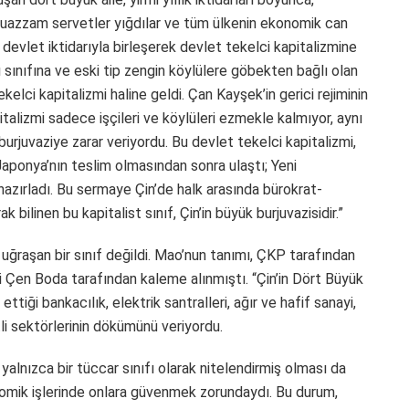
a muazzam servetler yığdılar ve tüm ülkenin ekonomik can
 devlet iktidarıyla birleşerek devlet tekelci kapitalizmine
sınıfına ve eski tip zengin köylülere göbekten bağlı olan
elci kapitalizmi haline geldi. Çan Kayşek’in gerici rejiminin
talizmi sadece işçileri ve köylüleri ezmekle kalmıyor, aynı
urjuvaziye zarar veriyordu. Bu devlet tekelci kapitalizmi,
Japonya’nın teslim olmasından sonra ulaştı; Yeni
azırladı. Bu sermaye Çin’de halk arasında bürokrat-
k bilinen bu kapitalist sınıf, Çin’in büyük burjuvazisidir.”
uğraşan bir sınıf değildi. Mao’nun tanımı, ÇKP tarafından
ri Çen Boda tarafından kaleme alınmıştı. “Çin’in Dört Büyük
ettiği bankacılık, elektrik santralleri, ağır ve hafif sanayi,
tli sektörlerinin dökümünü veriyordu.
alnızca bir tüccar sınıfı olarak nitelendirmiş olması da
nomik işlerinde onlara güvenmek zorundaydı. Bu durum,