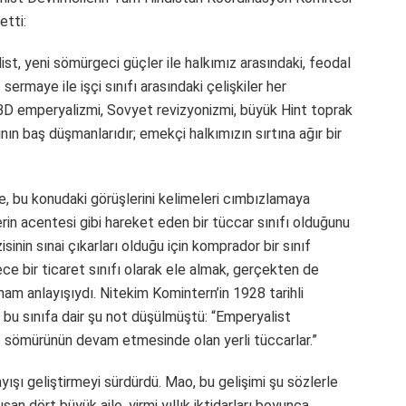
etti:
ist, yeni sömürgeci güçler ile halkımız arasındaki, feodal
sermaye ile işçi sınıfı arasındaki çelişkiler her
BD emperyalizmi, Sovyet revizyonizmi, büyük Hint toprak
nın baş düşmanlarıdır; emekçi halkımızın sırtına ağır bir
e, bu konudaki görüşlerini kelimeleri cımbızlamaya
rin acentesi gibi hareket eden bir tüccar sınıfı olduğunu
inin sınai çıkarları olduğu için komprador bir sınıf
ce bir ticaret sınıfı olarak ele almak, gerçekten de
am anlayışıydı. Nitekim Komintern’in 1928 tarihli
bu sınıfa dair şu not düşülmüştü: “Emperyalist
t sömürünün devam etmesinde olan yerli tüccarlar.”
ışı geliştirmeyi sürdürdü. Mao, bu gelişimi şu sözlerle
n dört büyük aile, yirmi yıllık iktidarları boyunca,