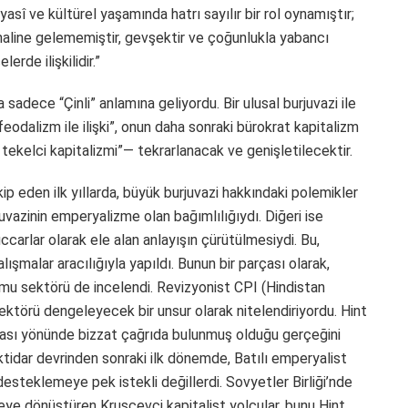
iyasî ve kültürel yaşamında hatrı sayılır bir rol oynamıştır;
haline gelememiştir, gevşektir ve çoğunlukla yabancı
rde ilişkilidir.”
sadece “Çinli” anlamına geliyordu. Bir ulusal burjuvazi ile
feodalizm ile ilişki”, onun daha sonraki bürokrat kapitalizm
ekelci kapitalizmi”— tekrarlanacak ve genişletilecektir.
kip eden ilk yıllarda, büyük burjuvazi hakkındaki polemikler
juvazinin emperyalizme olan bağımlılığıydı. Diğeri ise
ccarlar olarak ele alan anlayışın çürütülmesiydi. Bu,
lışmalar aracılığıyla yapıldı. Bunun bir parçası olarak,
mu sektörü de incelendi. Revizyonist CPI (Hindistan
ktörü dengeleyecek bir unsur olarak nitelendiriyordu. Hint
ılması yönünde bizzat çağrıda bulunmuş olduğu gerçeğini
iktidar devrinden sonraki ilk dönemde, Batılı emperyalist
desteklemeye pek istekli değillerdi. Sovyetler Birliği’nde
lkeye dönüştüren Kruşçevci kapitalist yolcular, bunu Hint