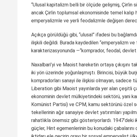
“Ulusal kapitalizm belli bir ölçüde gelişmiş, Çin’in s
ancak Çin’in toplumsal ekonomisinde temel kalıp 
emperyalizmle ve yerli feodalizmle değişen derecele
Açıkça görüldüğü gibi, “ulusal” ifadesi bu bağlamda 
ilişkili değildi. Burada kaydedilen “emperyalizm ve 
karakterizasyonunda —“komprador, feodal, devlet t
Naxalbari’yi ve Maoist hareketin ortaya çıkışını ta
iki yön üzerinde yoğunlaşmıştı. Birincisi, büyük bur
kompradorları sanayi ile ilişkisi olmayan, sadece tü
Liberation gibi Maoist yayınlarda yer alan çeşitli ça
ekonominin devlet mülkiyetindeki sektörü, yani ka
Komünist Partisi) ve CPM, kamu sektörünü özel se
tekellerinin ağır sanayiye devlet yatırımları yap
rahatlıkla önemsiz gibi gösteriyorlardı. 1947’deki 
güçler, Hint egemenlerinin bu konudaki çabalarını 
iktidarı ele geçirip orayı bir sosyal emperyalist ü