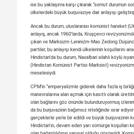
ise bu yaklaşıma karşı çıkarak “somut durumun som
ülkelerdeki büyük burjuvaziye dair anlayışı geliştirip
Ancak bu durum, uluslararası komünist hareket (U
anlayış, ancak 1960’larda, Kruşçevci revizyonizmde
çıkan ve Marksizm-Leninizm-Mao Zedong Düşüncesi
partiler, bu anlayışı kendi ülkelerinin koşullarını a
Hindistan’da bu durum, Naxalbari silahlı köylü is
(Hindistan Komünist Partisi-Marksist) revizyonizm
meselesiydi.
CPM’in “emperyalizmle giderek daha fazla iş birliğ
manevralarına alan açmak için kasıtlı olarak üreti
olan bağlarını göz önünde bulunduruyormuş izlenim
da bu burjuvazinin bağımsız niteliğinde ısrar ediy
gerçeklerle yerle bir edildi ve büyük burjuvazinin 
Hindistan’ın, devam eden yarı sömürge koşulları ke
olan bağımlılığının yapısal olduğu gösterildi. Ko