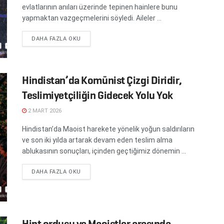
evlatlarının anıları üzerinde tepinen hainlere bunu
yapmaktan vazgeçmelerini söyledi. Aileler ...
DETAILS
DAHA FAZLA OKU
Hindistan’da Komünist Çizgi Diridir,
Teslimiyetçiliğin Gidecek Yolu Yok
2 MART 2026
Hindistan’da Maoist harekete yönelik yoğun saldırıların
ve son iki yılda artarak devam eden teslim alma
ablukasının sonuçları, içinden geçtiğimiz dönemin ...
DETAILS
DAHA FAZLA OKU
Hint ordusu ve Maoistler arasında