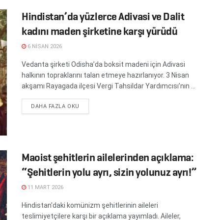
Hindistan’da yüzlerce Adivasi ve Dalit
kadını maden şirketine karşı yürüdü
6 NISAN 2026
Vedanta şirketi Odisha’da boksit madeni için Adivasi
halkının topraklarını talan etmeye hazırlanıyor. 3 Nisan
akşamı Rayagada ilçesi Vergi Tahsildar Yardımcısı’nın ...
DETAILS
DAHA FAZLA OKU
Maoist şehitlerin ailelerinden açıklama:
“Şehitlerin yolu ayrı, sizin yolunuz ayrı!”
11 MART 2026
Hindistan'daki komünizm şehitlerinin aileleri
teslimiyetçilere karşı bir açıklama yayımladı. Aileler,