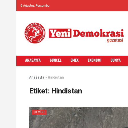
6 Ağustos, Perşembe
ANASAYFA
GÜNCEL
EMEK
EKONOMI
DÜNYA
Anasayfa
»
Hindistan
Etiket:
Hindistan
ÇEVİRİ