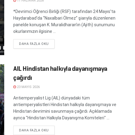
11 HAZIRAN 2026
*Devrimci Öğrenci Birliği (RSF) tarafından 24 Mayıs’ta
Haydarabad’da “Naxalbari Ölmez” şiarıyla düzenlenen
panelde konuşan K. Muralidharan’ın (Ajith) sunumunu
okurlarımızın ilgisine ...
DETAILS
DAHA FAZLA OKU
AIL Hindistan halkıyla dayanışmaya
çağırdı
23 MAYIS 2026
Antiemperyalist Lig (AIL) dünyadaki tüm
antiemperyalistleri Hindistan halkıyla dayanışmaya ve
Hindistan devrimini savunmaya çağırdı. Açıklamada
ayrıca "Hindistan Halkıyla Dayanışma Komiteleri" ...
DETAILS
DAHA FAZLA OKU