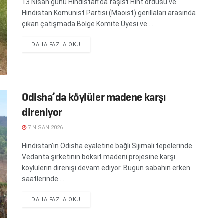
13 Nisan günü Hindistan’da faşist Hint ordusu ve
Hindistan Komünist Partisi (Maoist) gerillaları arasında
çıkan çatışmada Bölge Komite Üyesi ve ...
DETAILS
DAHA FAZLA OKU
Odisha’da köylüler madene karşı
direniyor
7 NISAN 2026
Hindistan’ın Odisha eyaletine bağlı Sijimali tepelerinde
Vedanta şirketinin boksit madeni projesine karşı
köylülerin direnişi devam ediyor. Bugün sabahın erken
saatlerinde ...
DETAILS
DAHA FAZLA OKU