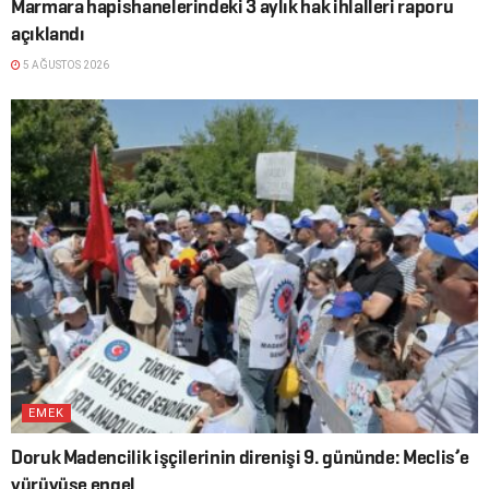
Marmara hapishanelerindeki 3 aylık hak ihlalleri raporu
açıklandı
5 AĞUSTOS 2026
EMEK
Doruk Madencilik işçilerinin direnişi 9. gününde: Meclis’e
yürüyüşe engel