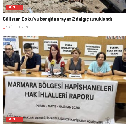
GÜNCEL
Gülistan Doku’yu barajda arayan 2 dalgıç tutuklandı
5 AĞUSTOS 2026
GÜNCEL