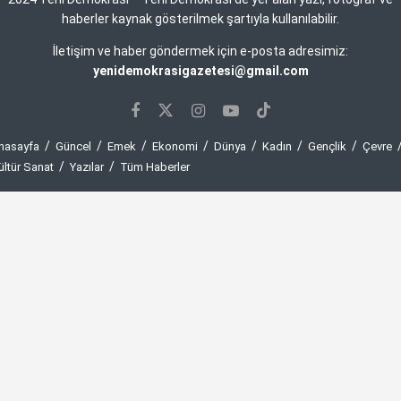
haberler kaynak gösterilmek şartıyla kullanılabilir.
İletişim ve haber göndermek için e-posta adresimiz:
yenidemokrasigazetesi@gmail.com
nasayfa
Güncel
Emek
Ekonomi
Dünya
Kadın
Gençlik
Çevre
ültür Sanat
Yazılar
Tüm Haberler