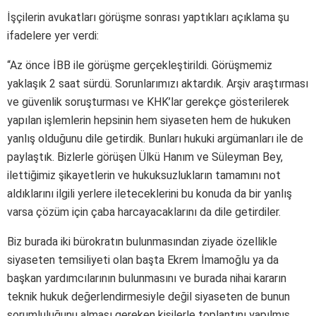
İşçilerin avukatları görüşme sonrası yaptıkları açıklama şu
ifadelere yer verdi:
“Az önce İBB ile görüşme gerçekleştirildi. Görüşmemiz
yaklaşık 2 saat sürdü. Sorunlarımızı aktardık. Arşiv araştırması
ve güvenlik soruşturması ve KHK’lar gerekçe gösterilerek
yapılan işlemlerin hepsinin hem siyaseten hem de hukuken
yanlış olduğunu dile getirdik. Bunları hukuki argümanları ile de
paylaştık. Bizlerle görüşen Ülkü Hanım ve Süleyman Bey,
ilettiğimiz şikayetlerin ve hukuksuzlukların tamamını not
aldıklarını ilgili yerlere ileteceklerini bu konuda da bir yanlış
varsa çözüm için çaba harcayacaklarını da dile getirdiler.
Biz burada iki bürokratın bulunmasından ziyade özellikle
siyaseten temsiliyeti olan başta Ekrem İmamoğlu ya da
başkan yardımcılarının bulunmasını ve burada nihai kararın
teknik hukuk değerlendirmesiyle değil siyaseten de bunun
sorumluluğunu alması gereken kişilerle toplantını yapılmış