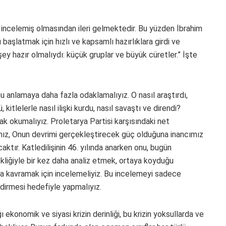
u incelemiş olmasından ileri gelmektedir. Bu yüzden İbrahim
 başlatmak için hızlı ve kapsamlı hazırlıklara girdi ve
şey hazır olmalıydı: küçük gruplar ve büyük cüretler.” İşte
.
 anlamaya daha fazla odaklamalıyız. O nasıl araştırdı,
 kitlelerle nasıl ilişki kurdu, nasıl savaştı ve direndi?
ak okumalıyız. Proletarya Partisi karşısındaki net
ımız, Onun devrimi gerçekleştirecek güç olduğuna inancımız
ktır. Katledilişinin 46. yılında anarken onu, bugün
liğiyle bir kez daha analiz etmek, ortaya koyduğu
ha kavramak için incelemeliyiz. Bu incelemeyi sadece
dirmesi hedefiyle yapmalıyız.
onomik ve siyasi krizin derinliği, bu krizin yoksullarda ve