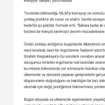
enerjiyle faaliyet yürütmesidir.
Tezlerinin bilimselliği, MLM’yi kavrayışı ve somut
yoldaş pratikte de cesur ve ataktı. Gerilla savaşını
hedefini şu şekilde formüle etti: “Bahara kadar iki 
böylesi bir inançla sarılmıştı devrim mücadelesine
Önder yoldaşı andığımız bugünlerde dikkatimizi onu
nasıl inceledi, nasıl bir örgütlenme faaliyeti yürüttü,
İbrahim Kaypakkaya’yı bu soruların cevabını arayar
duruşumuz kitleleri örgütleme noktasındaki ısrar
bu mirasın bilincimizde yer etmesiyle mümkün olaca
ülkemizde ve dünyada yaşanan gelişmelerin gerçek
düşüncelerin doğruluğunu ve haklılığını bir kez da
okumak için değil, pratiğimize hükmetmesi, yönlen
Bugün dünyada ve ülkemizde egemenlerin yaşadığı ek