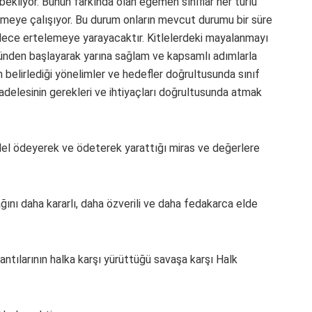
bekliyor. Bunun farkında olan egemen sınıflar her türlü
emeye çalışıyor. Bu durum onların mevcut durumu bir süre
sadece ertelemeye yarayacaktır. Kitlelerdeki mayalanmayı
günden başlayarak yarına sağlam ve kapsamlı adımlarla
 belirlediği yönelimler ve hedefler doğrultusunda sınıf
elesinin gerekleri ve ihtiyaçları doğrultusunda atmak
del ödeyerek ve ödeterek yarattığı miras ve değerlere
ını daha kararlı, daha özverili ve daha fedakarca elde
tılarının halka karşı yürüttüğü savaşa karşı Halk