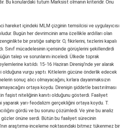
r. Bu konulardaki tutum Marksist olmanın kriteridir. Onu
ci hareket içindeki MLM çizginin temsilcisi ve uygulayıcısı
dur. Bugün her devrimcinin ama özellikle ardılları olan
inlikte bir pratiğe sahiptir. O, fikirlerini, tezlerini kapalı
ı. Sınıf mücadelesinin içerisinde görüşlerini şekillendirdi
lüğün talep ve sorunlarını inceledi. Ülkede toprak
 eylemlerine katıldı. 15-16 Haziran Direnişi’nde yer alarak
ici olduğuna vurgu yaptı. Kitlelerin gücüne önderlik edecek
elerin sonuç alıcı olmayacağını, kırlara dayanmaksızın
şamayacağını ortaya koydu. Direnişin şiddetle bastırılması
 faşist niteliğinin kanıtı olduğunu gösterdi. Faaliyet
 yaparak yarı-feodalizm gerçekliğini ortaya koydu. T.
ıcılığını gördü ve bu sorunu çözümledi. Ve yine bu analiz
 gözler önüne serdi. Bütün bu faaliyet sürecinin
a’nın araştırma-inceleme noktasındaki bitmez tükenmez bir