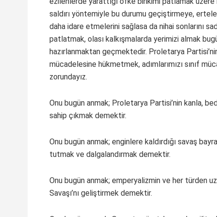
ezilenlerde yarattığı öfke birikimi patlamak üzere 
saldırı yöntemiyle bu durumu geçiştirmeye, ertel
daha idare etmelerini sağlasa da nihai sonlarını 
patlatmak, olası kalkışmalarda yerimizi almak bu
hazırlanmaktan geçmektedir. Proletarya Partisi’nin
mücadelesine hükmetmek, adımlarımızı sınıf mücad
zorundayız.
Onu bugün anmak; Proletarya Partisi’nin kanla, be
sahip çıkmak demektir.
Onu bugün anmak; enginlere kaldırdığı savaş bayrağ
tutmak ve dalgalandırmak demektir.
Onu bugün anmak; emperyalizmin ve her türden uzan
Savaşı’nı geliştirmek demektir.