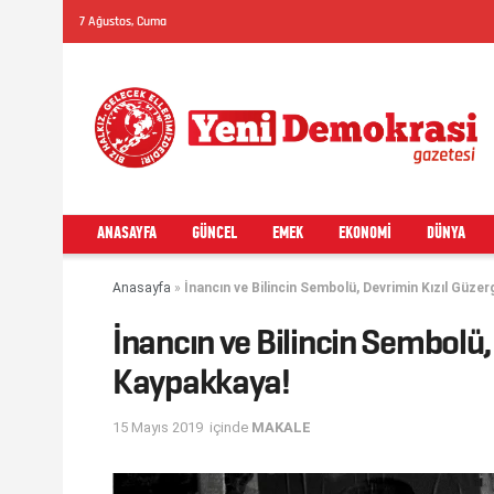
7 Ağustos, Cuma
ANASAYFA
GÜNCEL
EMEK
EKONOMI
DÜNYA
Anasayfa
»
İnancın ve Bilincin Sembolü, Devrimin Kızıl Güze
İnancın ve Bilincin Sembolü,
Kaypakkaya!
15 Mayıs 2019
içinde
MAKALE