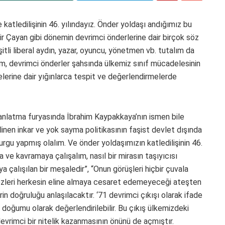
atledilişinin 46. yılındayız. Önder yoldaşı andığımız bu
 Çayan gibi dönemin devrimci önderlerine dair birçok söz
li liberal aydın, yazar, oyuncu, yönetmen vb. tutalım da
m, devrimci önderler şahsında ülkemiz sınıf mücadelesinin
erine dair yığınlarca tespit ve değerlendirmelerde
” anlatma furyasında İbrahim Kaypakkaya’nın ismen bile
en inkar ve yok sayma politikasının faşist devlet dışında
urgu yapmış olalım. Ve önder yoldaşımızın katledilişinin 46.
ve kavramaya çalışalım, nasıl bir mirasın taşıyıcısı
çalışılan bir meşaledir”, “Onun görüşleri hiçbir çuvala
tezleri herkesin eline almaya cesaret edemeyeceği ateşten
in doğruluğu anlaşılacaktır. ‘71 devrimci çıkışı olarak ifade
n doğumu olarak değerlendirilebilir. Bu çıkış ülkemizdeki
evrimci bir nitelik kazanmasının önünü de açmıştır.