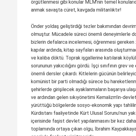
örgütlenmesi gibi konular MLM’nin temel konularıdı
anmak savaşta cüret, kavgada militanlıktır!
Önder yoldaş geliştirdiği tezler bakımından devrim
olmuştur. Mücadele süreci önemli deneyimlerle dolu
bizlerin defalarca incelemesi, öğrenmesi gereken zeng
kapılar ardında, kitap sayfaları arasında oluşturmad
ve kalıba döktü. Toprak işgallerine katılarak köylü
sorununun yakıcılığını gördü. İşçi sınıfının grev ve
önemli dersler çıkardı. Kitlelerin gücünün belirley
komünist bir parti olmadığı sürece bu hareketlenm
şehirlerde girişilecek ayaklanmaların başarıya ula
ve ardından gelen sıkıyönetimi Kemalizm’in-devletin
yürüttüğü bölgelerde sosyo-ekonomik yapı tahlilini
Kürdistanı faaliyetinde Kürt Ulusal Sorunu’nun yak
içerisinde faşist devlet yapılanmasını bir kez daha
toplamında ortaya çıkan olgu, İbrahim Kaypakkay