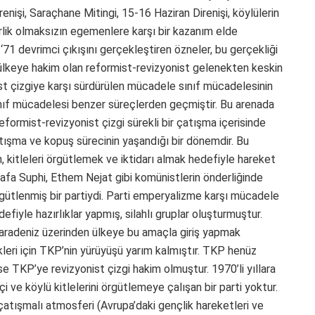
renişi, Saraçhane Mitingi, 15-16 Haziran Direnişi, köylülerin
erlik olmaksızın egemenlere karşı bir kazanım elde
71 devrimci çıkışını gerçekleştiren özneler, bu gerçekliği
ülkeye hakim olan reformist-revizyonist gelenekten keskin
ist çizgiye karşı sürdürülen mücadele sınıf mücadelesinin
sınıf mücadelesi benzer süreçlerden geçmiştir. Bu arenada
reformist-revizyonist çizgi sürekli bir çatışma içerisinde
atışma ve kopuş sürecinin yaşandığı bir dönemdir. Bu
 kitleleri örgütlemek ve iktidarı almak hedefiyle hareket
fa Suphi, Ethem Nejat gibi komünistlerin önderliğinde
gütlenmiş bir partiydi. Parti emperyalizme karşı mücadele
yle hazırlıklar yapmış, silahlı gruplar oluşturmuştur.
aradeniz üzerinden ülkeye bu amaçla giriş yapmak
kleri için TKP’nin yürüyüşü yarım kalmıştır. TKP henüz
se TKP’ye revizyonist çizgi hakim olmuştur. 1970’li yıllara
i ve köylü kitlelerini örgütlemeye çalışan bir parti yoktur.
çatışmalı atmosferi (Avrupa’daki gençlik hareketleri ve