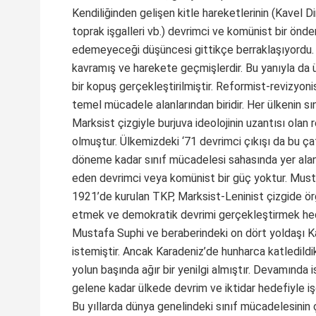
Kendiliğinden gelişen kitle hareketlerinin (Kavel Di
toprak işgalleri vb.) devrimci ve komünist bir önd
edemeyeceği düşüncesi gittikçe berraklaşıyordu. ‘
kavramış ve harekete geçmişlerdir. Bu yanıyla da 
bir kopuş gerçekleştirilmiştir. Reformist-revizyon
temel mücadele alanlarından biridir. Her ülkenin 
Marksist çizgiyle burjuva ideolojinin uzantısı olan 
olmuştur. Ülkemizdeki ‘71 devrimci çıkışı da bu ç
döneme kadar sınıf mücadelesi sahasında yer alan,
eden devrimci veya komünist bir güç yoktur. Musta
1921’de kurulan TKP, Marksist-Leninist çizgide ör
etmek ve demokratik devrimi gerçekleştirmek hedefi
Mustafa Suphi ve beraberindeki on dört yoldaşı K
istemiştir. Ancak Karadeniz’de hunharca katledildi
yolun başında ağır bir yenilgi almıştır. Devamında i
gelene kadar ülkede devrim ve iktidar hedefiyle işç
Bu yıllarda dünya genelindeki sınıf mücadelesinin 