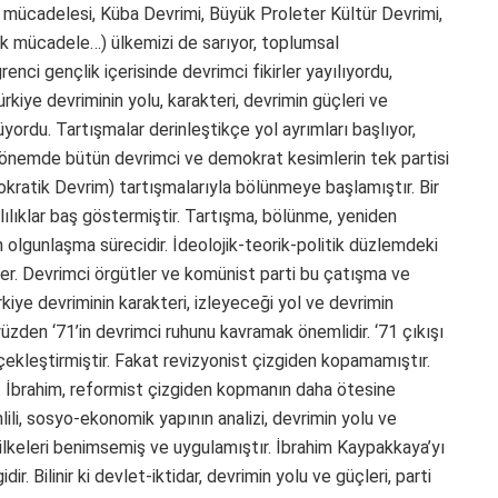
ş mücadelesi, Küba Devrimi, Büyük Proleter Kültür Devrimi,
ik mücadele…) ülkemizi de sarıyor, toplumsal
nci gençlik içerisinde devrimci fikirler yayılıyordu,
kiye devriminin yolu, karakteri, devrimin güçleri ve
üyordu. Tartışmalar derinleştikçe yol ayrımları başlıyor,
o dönemde bütün devrimci ve demokrat kesimlerin tek partisi
atik Devrim) tartışmalarıyla bölünmeye başlamıştır. Bir
ılıklar baş göstermiştir. Tartışma, bölünme, yeniden
n olgunlaşma sürecidir. İdeolojik-teorik-politik düzlemdeki
erler. Devrimci örgütler ve komünist parti bu çatışma ve
rkiye devriminin karakteri, izleyeceği yol ve devrimin
yüzden ‘71’in devrimci ruhunu kavramak önemlidir. ‘71 çıkışı
rçekleştirmiştir. Fakat revizyonist çizgiden kopamamıştır.
r. İbrahim, reformist çizgiden kopmanın daha ötesine
lili, sosyo-ekonomik yapının analizi, devrimin yolu ve
ilkeleri benimsemiş ve uygulamıştır. İbrahim Kaypakkaya’yı
ir. Bilinir ki devlet-iktidar, devrimin yolu ve güçleri, parti