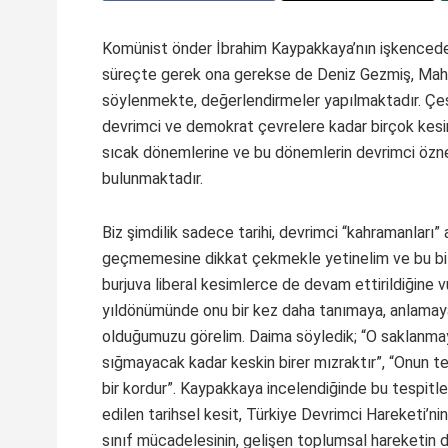
Komünist önder İbrahim Kaypakkaya’nın işkencede k
süreçte gerek ona gerekse de Deniz Gezmiş, Mahir
söylenmekte, değerlendirmeler yapılmaktadır. Çeşit
devrimci ve demokrat çevrelere kadar birçok kesi
sıcak dönemlerine ve bu dönemlerin devrimci öznel
bulunmaktadır.
Biz şimdilik sadece tarihi, devrimci “kahramanları
geçmemesine dikkat çekmekle yetinelim ve bu bilin
burjuva liberal kesimlerce de devam ettirildiğine v
yıldönümünde onu bir kez daha tanımaya, anlamaya 
olduğumuzu görelim. Daima söyledik; “O saklanmaya 
sığmayacak kadar keskin birer mızraktır”, “Onun 
bir kordur”. Kaypakkaya incelendiğinde bu tespitler
edilen tarihsel kesit, Türkiye Devrimci Hareketi’ni
sınıf mücadelesinin, gelişen toplumsal hareketin d