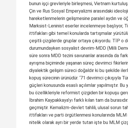
bunun işçi grevleriyle birleşmesi, Vietnam kurtulu
Çin ve Rus Sosyal Emperyalizmi arasındaki ideoloj
hareketlenmelerin gelişmesine paralel aydın ve öğre
Marksist-Leninist eserler incelenmeye başlıyor, Tür
ittifakları gibi temel konularda tartışmalar yürütül
çeşitli çizgilerde gruplar ortaya çıkıyordu. TİP 
durumundayken sosyalist devrim-MDD (Milli Demokr
süre sonra MDD tezini savunanlar arasında da farkl
ayrışma biçiminde yaşanan süreç devrimci fikirleri
diyalektik gelişim süreci doğaldır ki bu şekilde il
kopuş sürecinin ürünüdür. ‘71 devrimci çıkışıyla Tü
güçleri konusunda esaslı açılımlar yapılmıştır. Bu 
bu özellikleriyle reformist çizgiden bir kopuşu ge
İbrahim Kaypakkaya’yı farklı kılan tam da burasıdı
geçmiştir. Kemalizm-devlet tahlili, ulusal sorun tah
ittifakları ve parti örgütlenmesi konularında MLM 
nitelik olarak ayrı bir yerde tutan işte bu MLM çizgid