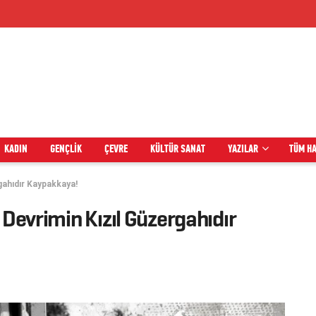
KADIN
GENÇLIK
ÇEVRE
KÜLTÜR SANAT
YAZILAR
TÜM H
rgahıdır Kaypakkaya!
 Devrimin Kızıl Güzergahıdır