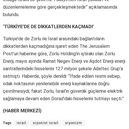
düzenlemelerine göre gerçekleşmektedir” açıklamasında
bulundu.
‘TÜRKİYE’DE DE DİKKATLERDEN KAÇMADI’
Türkiye’de de Zorlu ile İsrail arasındaki bağlantıların
dikkatlerden kaçmadığına işaret eden The Jerusalem
Post’un haberine göre, Zorlu Holding’in iştiraki olan Zorlu
Enerji, mayıs ayında Ramat Negev Enerji ve Aşdot Enerji enerji
santrallerindeki hisselerini 127 milyon şekele Adeltec Grup’a
satmıştı. Haberde, şöyle denildi: “İfade edilen resmi sebep,
odak noktasının yenilenebilir enerji kaynaklarına doğru
çevrilmesiydi; fakat Zorlu, İsrail’in güvenlik güçlerine elektrik
sağlamaya devam eden Dorad’daki hisselerini tutmayı seçti.”
(HABER MERKEZİ)
Tags:
israil
siyonist israil
siyonizm