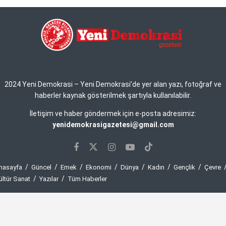
2024 Yeni Demokrasi – Yeni Demokrasi’de yer alan yazı, fotoğraf ve
haberler kaynak gösterilmek şartıyla kullanılabilir.
İletişim ve haber göndermek için e-posta adresimiz:
yenidemokrasigazetesi@gmail.com
nasayfa
Güncel
Emek
Ekonomi
Dünya
Kadın
Gençlik
Çevre
ültür Sanat
Yazılar
Tüm Haberler