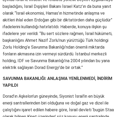
başladığını, İsrail Dışişleri Bakanı İsrael Katz’ın da buna yanıt
olarak “İsrail ekonomisi, Hamas’ın hizmetinde anlaşma ve
akitleri ihlal eden Erdoğan gibi bir diktatörden daha güçlüdür”
ifadelerini kullandığı hatırlatıldı. Haberde, konuya ilişkin şu
ifadelere yer verildi: “Bu sert sözlere rağmen, İsrail hükümeti,
başkanlığını Ahmet Nazif Zorlu’nun yürüttüğü Türk holdingi
Zorlu Holding’e Savunma Bakanlığı’ndan önemli miktarda
fonların akmasına izin vermeyi sürdürdü. İstanbul merkezli
holding, IDF ve Savunma Bakanlığı’na 2004 yılından bu yana
elektrik sağlayan Dorad Energy’de bir ortak.”
SAVUNMA BAKANLIĞI: ANLAŞMA YENİLENMEDİ, İNDİRİM
YAPILDI
Dorad’ın Aşkelon’un güneyinde, Siyonist İsrail’in en büyük
enerji santrallerinden biri olduğuna ve doğal gaz ve dizel ile
çalıştığını işaret edilen habere göre, İsrail devleti ‘bugün Staa
olarak bilinen Kinet üzerinden’ söz konusu enerji santralinde