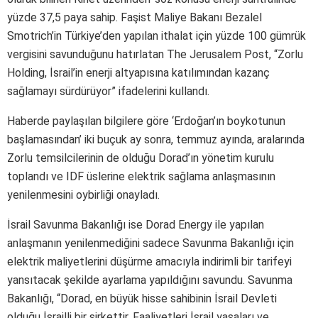
yüzde 37,5 paya sahip. Faşist Maliye Bakanı Bezalel
Smotrich’in Türkiye’den yapılan ithalat için yüzde 100 gümrük
vergisini savunduğunu hatırlatan The Jerusalem Post, “Zorlu
Holding, İsrail’in enerji altyapısına katılımından kazanç
sağlamayı sürdürüyor” ifadelerini kullandı.
Haberde paylaşılan bilgilere göre ‘Erdoğan’ın boykotunun
başlamasından’ iki buçuk ay sonra, temmuz ayında, aralarında
Zorlu temsilcilerinin de olduğu Dorad’ın yönetim kurulu
toplandı ve IDF üslerine elektrik sağlama anlaşmasının
yenilenmesini oybirliği onayladı.
İsrail Savunma Bakanlığı ise Dorad Energy ile yapılan
anlaşmanın yenilenmediğini sadece Savunma Bakanlığı için
elektrik maliyetlerini düşürme amacıyla indirimli bir tarifeyi
yansıtacak şekilde ayarlama yapıldığını savundu. Savunma
Bakanlığı, “Dorad, en büyük hisse sahibinin İsrail Devleti
olduğu İsrailli bir şirkettir. Faaliyetleri İsrail yasaları ve