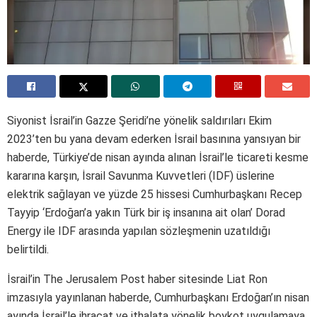
Siyonist İsrail’in Gazze Şeridi’ne yönelik saldırıları Ekim
2023’ten bu yana devam ederken İsrail basınına yansıyan bir
haberde, Türkiye’de nisan ayında alınan İsrail’le ticareti kesme
kararına karşın, İsrail Savunma Kuvvetleri (IDF) üslerine
elektrik sağlayan ve yüzde 25 hissesi Cumhurbaşkanı Recep
Tayyip ‘Erdoğan’a yakın Türk bir iş insanına ait olan’ Dorad
Energy ile IDF arasında yapılan sözleşmenin uzatıldığı
belirtildi.
İsrail’in The Jerusalem Post haber sitesinde Liat Ron
imzasıyla yayınlanan haberde, Cumhurbaşkanı Erdoğan’ın nisan
ayında İsrail’le ihracat ve ithalata yönelik boykot uygulamaya