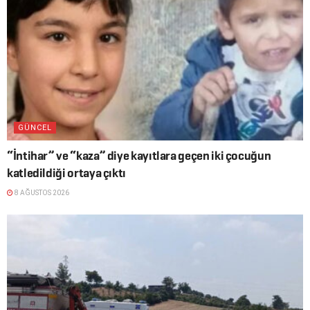
GÜNCEL
“İntihar” ve “kaza” diye kayıtlara geçen iki çocuğun
katledildiği ortaya çıktı
8 AĞUSTOS 2026