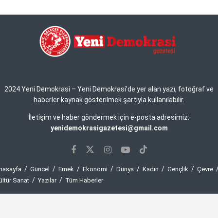
2024 Yeni Demokrasi – Yeni Demokrasi’de yer alan yazı, fotoğraf ve
haberler kaynak gösterilmek şartıyla kullanılabilir.
İletişim ve haber göndermek için e-posta adresimiz:
yenidemokrasigazetesi@gmail.com
nasayfa
Güncel
Emek
Ekonomi
Dünya
Kadın
Gençlik
Çevre
ültür Sanat
Yazılar
Tüm Haberler