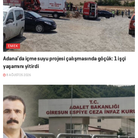
EMEK
Adana’da içme suyu projesi çalışmasında göçük: 1 işçi
yaşamını yitirdi
8 AĞUSTOS 2026