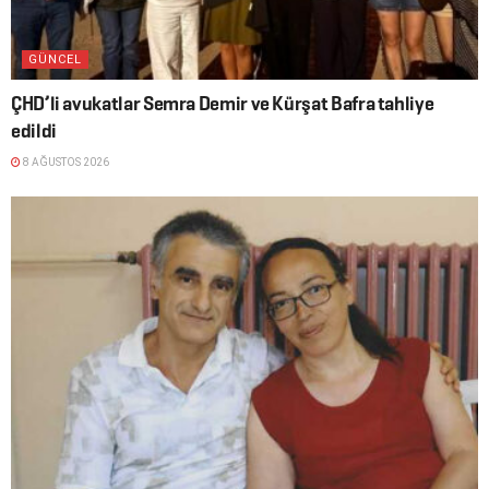
GÜNCEL
ÇHD’li avukatlar Semra Demir ve Kürşat Bafra tahliye
edildi
8 AĞUSTOS 2026