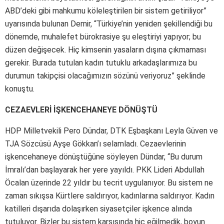
ABD’deki gibi mahkumu köleleştirilen bir sistem getiriliyor”
uyarısında bulunan Demir, “Türkiye’nin yeniden şekillendiği bu
dönemde, muhalefet bürokrasiye şu eleştiriyi yapıyor; bu
düzen değişecek. Hiç kimsenin yasaların dışına çıkmaması
gerekir. Burada tutulan kadın tutuklu arkadaşlarımıza bu
durumun takipçisi olacağımızın sözünü veriyoruz” şeklinde
konuştu.
CEZAEVLERİ İŞKENCEHANEYE DÖNÜŞTÜ
HDP Milletvekili Pero Dündar, DTK Eşbaşkanı Leyla Güven ve
TJA Sözcüsü Ayşe Gökkan’ı selamladı. Cezaevlerinin
işkencehaneye dönüştüğüne söyleyen Dündar, “Bu durum
İmralı’dan başlayarak her yere yayıldı. PKK Lideri Abdullah
Öcalan üzerinde 22 yıldır bu tecrit uygulanıyor. Bu sistem ne
zaman sıkışsa Kürtlere saldırıyor, kadınlarına saldırıyor. Kadın
katilleri dışarıda dolaşırken siyasetçiler işkence alında
tutuluyor. Bizler bu sistem karşısında hiç eğilmedik, boyun