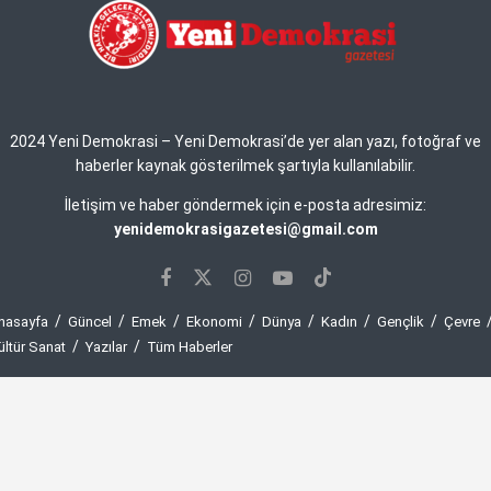
2024 Yeni Demokrasi – Yeni Demokrasi’de yer alan yazı, fotoğraf ve
haberler kaynak gösterilmek şartıyla kullanılabilir.
İletişim ve haber göndermek için e-posta adresimiz:
yenidemokrasigazetesi@gmail.com
nasayfa
Güncel
Emek
Ekonomi
Dünya
Kadın
Gençlik
Çevre
ültür Sanat
Yazılar
Tüm Haberler