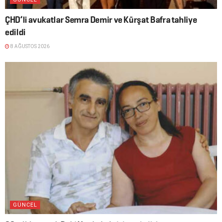
ÇHD’li avukatlar Semra Demir ve Kürşat Bafra tahliye
edildi
8 AĞUSTOS 2026
GÜNCEL