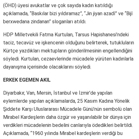
(ÖHD) üyesi avukatlar ve çok sayıda kadın katıldığı
açıklamada, “Baskılar bizi yıldıramaz”, “Jin jiyan azadî” ve “Bijî
berxwedana zindanan” sloganları atıldı.
HDP Milletvekili Fatma Kurtulan, Tarsus Hapishanesi’ndeki
taciz, tecavüz ve işkencenin olduğunu belirterek, tutukluların
Kürtçe yazdıkları mektupların gönderilmesinin engellendiğini
söyledi. Kurtulan, cezaevlerinde mücadele yürüten kadınlarla
dayanışma içerisinde olacaklarını söyledi.
ERKEK EGEMEN AKIL
Diyarbakır, Van, Mersin, İstanbul ve İzmir’de yapılan
eylemlerde yapılan açıklamalarda, 25 Kasım Kadına Yönelik
Şiddete Karşı Uluslararası Mücadele Günü’nün sembolü olan
Mirabel Kardeşlerin daha özgür ve yaşanılabilir bir dünya için
verdikleri mücadelenin bedelini canlarıyla ödedikleri belirtildi.
Açıklamada, “1960 yılında Mirabel kardeşlerin verdiği bu