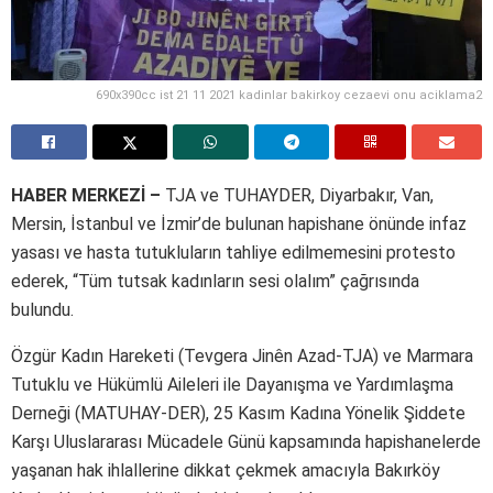
690x390cc ist 21 11 2021 kadinlar bakirkoy cezaevi onu aciklama2
HABER MERKEZİ –
TJA ve TUHAYDER, Diyarbakır, Van,
Mersin, İstanbul ve İzmir’de bulunan hapishane önünde infaz
yasası ve hasta tutukluların tahliye edilmemesini protesto
ederek, “Tüm tutsak kadınların sesi olalım” çağrısında
bulundu.
Özgür Kadın Hareketi (Tevgera Jinên Azad-TJA) ve Marmara
Tutuklu ve Hükümlü Aileleri ile Dayanışma ve Yardımlaşma
Derneği (MATUHAY-DER), 25 Kasım Kadına Yönelik Şiddete
Karşı Uluslararası Mücadele Günü kapsamında hapishanelerde
yaşanan hak ihlallerine dikkat çekmek amacıyla Bakırköy