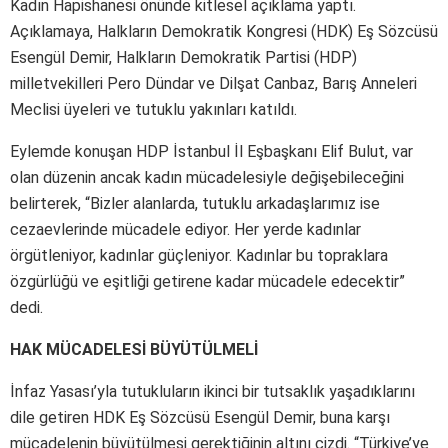
Kadın Hapishanesi önünde kitlesel açıklama yaptı.
Açıklamaya, Halkların Demokratik Kongresi (HDK) Eş Sözcüsü
Esengül Demir, Halkların Demokratik Partisi (HDP)
milletvekilleri Pero Dündar ve Dilşat Canbaz, Barış Anneleri
Meclisi üyeleri ve tutuklu yakınları katıldı.
Eylemde konuşan HDP İstanbul İl Eşbaşkanı Elif Bulut, var
olan düzenin ancak kadın mücadelesiyle değişebileceğini
belirterek, “Bizler alanlarda, tutuklu arkadaşlarımız ise
cezaevlerinde mücadele ediyor. Her yerde kadınlar
örgütleniyor, kadınlar güçleniyor. Kadınlar bu topraklara
özgürlüğü ve eşitliği getirene kadar mücadele edecektir”
dedi.
HAK MÜCADELESİ BÜYÜTÜLMELİ
İnfaz Yasası’yla tutukluların ikinci bir tutsaklık yaşadıklarını
dile getiren HDK Eş Sözcüsü Esengül Demir, buna karşı
mücadelenin büyütülmesi gerektiğinin altını çizdi. “Türkiye’ye