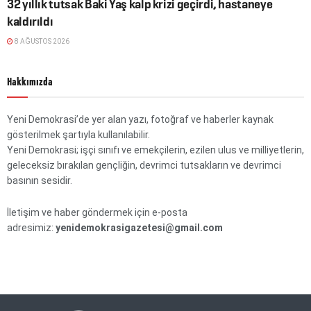
32 yıllık tutsak Baki Yaş kalp krizi geçirdi, hastaneye
kaldırıldı
8 AĞUSTOS 2026
Hakkımızda
Yeni Demokrasi’de yer alan yazı, fotoğraf ve haberler kaynak
gösterilmek şartıyla kullanılabilir.
Yeni Demokrasi; işçi sınıfı ve emekçilerin, ezilen ulus ve milliyetlerin,
geleceksiz bırakılan gençliğin, devrimci tutsakların ve devrimci
basının sesidir.
İletişim ve haber göndermek için e-posta
adresimiz:
yenidemokrasigazetesi@gmail.com