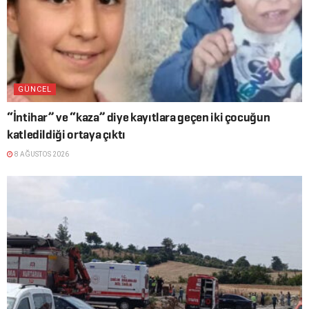
GÜNCEL
“İntihar” ve “kaza” diye kayıtlara geçen iki çocuğun
katledildiği ortaya çıktı
8 AĞUSTOS 2026