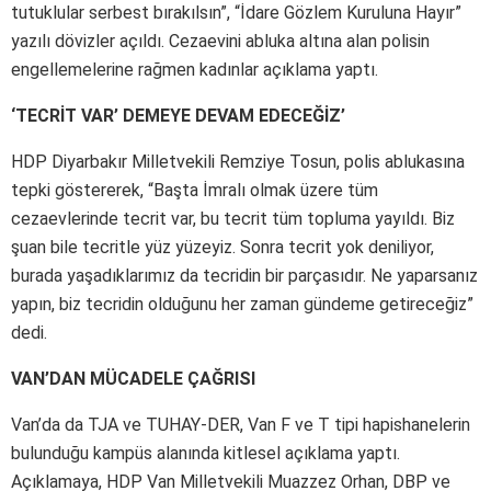
tutuklular serbest bırakılsın”, “İdare Gözlem Kuruluna Hayır”
yazılı dövizler açıldı. Cezaevini abluka altına alan polisin
engellemelerine rağmen kadınlar açıklama yaptı.
‘TECRİT VAR’ DEMEYE DEVAM EDECEĞİZ’
HDP Diyarbakır Milletvekili Remziye Tosun, polis ablukasına
tepki göstererek, “Başta İmralı olmak üzere tüm
cezaevlerinde tecrit var, bu tecrit tüm topluma yayıldı. Biz
şuan bile tecritle yüz yüzeyiz. Sonra tecrit yok deniliyor,
burada yaşadıklarımız da tecridin bir parçasıdır. Ne yaparsanız
yapın, biz tecridin olduğunu her zaman gündeme getireceğiz”
dedi.
VAN’DAN MÜCADELE ÇAĞRISI
Van’da da TJA ve TUHAY-DER, Van F ve T tipi hapishanelerin
bulunduğu kampüs alanında kitlesel açıklama yaptı.
Açıklamaya, HDP Van Milletvekili Muazzez Orhan, DBP ve