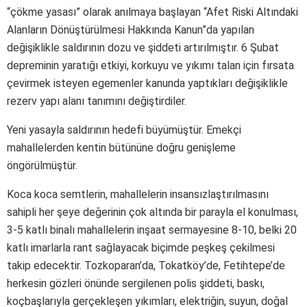
“çökme yasası” olarak anılmaya başlayan “Afet Riski Altındaki
Alanların Dönüştürülmesi Hakkında Kanun”da yapılan
değişiklikle saldırının dozu ve şiddeti artırılmıştır. 6 Şubat
depreminin yaratığı etkiyi, korkuyu ve yıkımı talan için fırsata
çevirmek isteyen egemenler kanunda yaptıkları değişiklikle
rezerv yapı alanı tanımını değiştirdiler.
Yeni yasayla saldırının hedefi büyümüştür. Emekçi
mahallelerden kentin bütününe doğru genişleme
öngörülmüştür.
Koca koca semtlerin, mahallelerin insansızlaştırılmasını
sahipli her şeye değerinin çok altında bir parayla el konulması,
3-5 katlı binalı mahallelerin inşaat sermayesine 8-10, belki 20
katlı imarlarla rant sağlayacak biçimde peşkeş çekilmesi
takip edecektir. Tozkoparan’da, Tokatköy’de, Fetihtepe’de
herkesin gözleri önünde sergilenen polis şiddeti, baskı,
koçbaşlarıyla gerçekleşen yıkımları, elektriğin, suyun, doğal