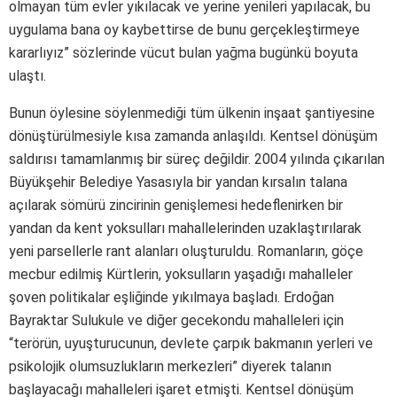
olmayan tüm evler yıkılacak ve yerine yenileri yapılacak, bu
uygulama bana oy kaybettirse de bunu gerçekleştirmeye
kararlıyız” sözlerinde vücut bulan yağma bugünkü boyuta
ulaştı.
Bunun öylesine söylenmediği tüm ülkenin inşaat şantiyesine
dönüştürülmesiyle kısa zamanda anlaşıldı. Kentsel dönüşüm
saldırısı tamamlanmış bir süreç değildir. 2004 yılında çıkarılan
Büyükşehir Belediye Yasasıyla bir yandan kırsalın talana
açılarak sömürü zincirinin genişlemesi hedeflenirken bir
yandan da kent yoksulları mahallelerinden uzaklaştırılarak
yeni parsellerle rant alanları oluşturuldu. Romanların, göçe
mecbur edilmiş Kürtlerin, yoksulların yaşadığı mahalleler
şoven politikalar eşliğinde yıkılmaya başladı. Erdoğan
Bayraktar Sulukule ve diğer gecekondu mahalleleri için
“terörün, uyuşturucunun, devlete çarpık bakmanın yerleri ve
psikolojik olumsuzlukların merkezleri” diyerek talanın
başlayacağı mahalleleri işaret etmişti. Kentsel dönüşüm