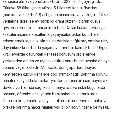
karşısına almaya yöneltmektedir. 2022’nin 4. çeyreğinde,
Türkiye 58 ülke içinde yüzde 51 ile reel konut fiyatları
(nominal yüzde 167,9) artışında birinci sıraya yerleşti. TÜİK’in
verilerine göre ise ev sahipliği oranı düzenli olarak düşüş
gösterirken kiracı oranı artmaktadır. Artan kiralar nedeniyle
kiracılar insanca koşullarda yaşayabilecekleri konutlara
erişememekte; ucuz olması nedeniyle sağlıksız, emniyetsiz,
dayanıksız konutlarda yaşamaya mecbur kalmaktadır. Uygun
kiralı evlerde otururken kentsel dönüşüm projeleriyle
yerlerinden edilen ve uygun kiralık konut bulamayanlar da aynı
sorunu yaşamaktadır. Merkezlerden çeperlere, büyük
kentlerden küçük kentlere göç artmaktadır. Barınma sorunu
pahalı özel yurtlarla tarikat yurtları arasına sıkışan, sayısı az
devlet yurtlarında sağlıksız, emniyetsiz ve riskli koşullarda
barınan, öğrenimlerini yarıda bırakanları da vurmaktadır.
Deprem bölgesinde yaşayan halkın katmerlenen sorunlarıyla
birlikte barınma hakkı ihlalleri yakıcı bir sorun haline gelmiştir.