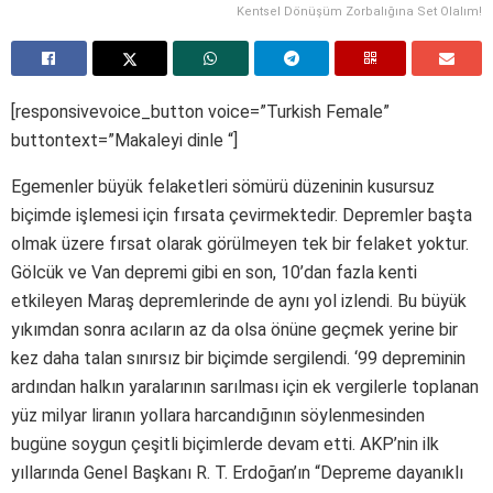
Kentsel Dönüşüm Zorbalığına Set Olalım!
[responsivevoice_button voice=”Turkish Female”
buttontext=”Makaleyi dinle “]
Egemenler büyük felaketleri sömürü düzeninin kusursuz
biçimde işlemesi için fırsata çevirmektedir. Depremler başta
olmak üzere fırsat olarak görülmeyen tek bir felaket yoktur.
Gölcük ve Van depremi gibi en son, 10’dan fazla kenti
etkileyen Maraş depremlerinde de aynı yol izlendi. Bu büyük
yıkımdan sonra acıların az da olsa önüne geçmek yerine bir
kez daha talan sınırsız bir biçimde sergilendi. ‘99 depreminin
ardından halkın yaralarının sarılması için ek vergilerle toplanan
yüz milyar liranın yollara harcandığının söylenmesinden
bugüne soygun çeşitli biçimlerde devam etti. AKP’nin ilk
yıllarında Genel Başkanı R. T. Erdoğan’ın “Depreme dayanıklı