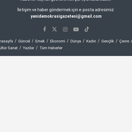
İletişim ve haber göndermek için e-posta adresimiz:
yenidemokrasigazetesi@gmail.com
nasayfa
Güncel
Emek
Ekonomi
Dünya
Kadın
Gençlik
Çevre
ültür Sanat
Yazılar
Tüm Haberler