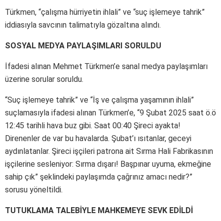
Türkmen, “çalışma hürriyetin ihlali” ve “suç işlemeye tahrik”
iddiasıyla savcının talimatıyla gözaltına alındı.
SOSYAL MEDYA PAYLAŞIMLARI SORULDU
İfadesi alınan Mehmet Türkmen’e sanal medya paylaşımları
üzerine sorular soruldu.
“Suç işlemeye tahrik” ve “İş ve çalışma yaşamının ihlali”
suçlamasıyla ifadesi alınan Türkmen’e, “9 Şubat 2025 saat ö.ö
12:45 tarihli hava buz gibi. Saat 00:40 Şireci ayakta!
Direnenler de var bu havalarda. Şubat’ı ısıtanlar, geceyi
aydınlatanlar. Şireci işçileri patrona ait Sırma Hali Fabrikasının
işçilerine sesleniyor: Sırma dışarı! Başpınar uyuma, ekmeğine
sahip çık” şeklindeki paylaşımda çağrınız amacı nedir?”
sorusu yöneltildi.
TUTUKLAMA TALEBİYLE MAHKEMEYE SEVK EDİLDİ