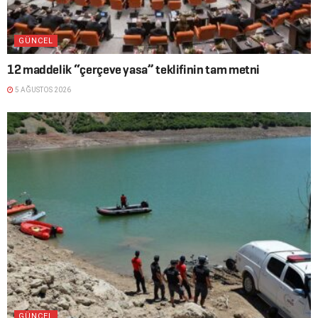
GÜNCEL
12 maddelik “çerçeve yasa” teklifinin tam metni
5 AĞUSTOS 2026
GÜNCEL