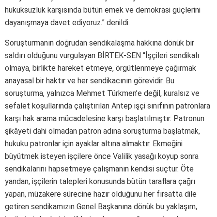
hukuksuzluk karşısında bütün emek ve demokrasi güçlerini
dayanışmaya davet ediyoruz.” denildi.
Soruşturmanın doğrudan sendikalaşma hakkına dönük bir
saldırı olduğunu vurgulayan BİRTEK-SEN “İşçileri sendikalı
olmaya, birlikte hareket etmeye, örgütlenmeye çağırmak
anayasal bir haktır ve her sendikacının görevidir. Bu
soruşturma, yalnızca Mehmet Türkmen’e değil, kuralsız ve
sefalet koşullarında çalıştırılan Antep işçi sınıfının patronlara
karşı hak arama mücadelesine karşı başlatılmıştır. Patronun
şikâyeti dahi olmadan patron adına soruşturma başlatmak,
hukuku patronlar için ayaklar altına almaktır. Ekmeğini
büyütmek isteyen işçilere önce Valilik yasağı koyup sonra
sendikalarını hapsetmeye çalışmanın kendisi suçtur. Öte
yandan, işçilerin talepleri konusunda bütün taraflara çağrı
yapan, müzakere sürecine hazır olduğunu her fırsatta dile
getiren sendikamızın Genel Başkanına dönük bu yaklaşım,