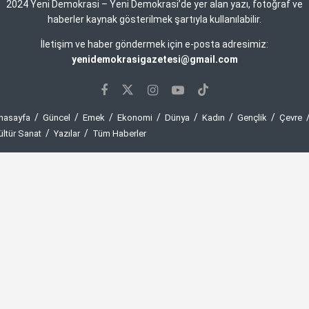
2024 Yeni Demokrasi – Yeni Demokrasi’de yer alan yazı, fotoğraf ve
haberler kaynak gösterilmek şartıyla kullanılabilir.
İletişim ve haber göndermek için e-posta adresimiz:
yenidemokrasigazetesi@gmail.com
nasayfa
Güncel
Emek
Ekonomi
Dünya
Kadın
Gençlik
Çevre
ültür Sanat
Yazılar
Tüm Haberler