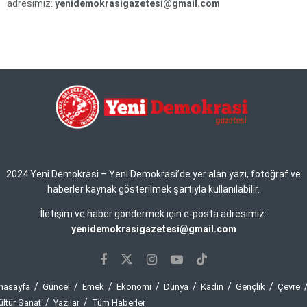
adresimiz:
yenidemokrasigazetesi@gmail.com
2024 Yeni Demokrasi – Yeni Demokrasi’de yer alan yazı, fotoğraf ve
haberler kaynak gösterilmek şartıyla kullanılabilir.
İletişim ve haber göndermek için e-posta adresimiz:
yenidemokrasigazetesi@gmail.com
nasayfa
Güncel
Emek
Ekonomi
Dünya
Kadın
Gençlik
Çevre
ültür Sanat
Yazılar
Tüm Haberler