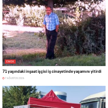
EMEK
71 yaşındaki inşaat işçisi iş cinayetinde yaşamını yitirdi
7 AĞUSTOS 2026