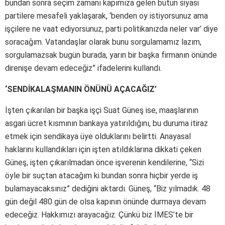
bundan sonra seçim zamanı kapımıza gelen bütün siyasi
partilere mesafeli yaklaşarak, ‘benden oy istiyorsunuz ama
işçilere ne vaat ediyorsunuz, parti politikanızda neler var’ diye
soracağım. Vatandaşlar olarak bunu sorgulamamız lazım,
sorgulamazsak bugün burada, yarın bir başka firmanın önünde
direnişe devam edeceğiz” ifadelerini kullandı.
‘SENDİKALAŞMANIN ÖNÜNÜ AÇACAĞIZ’
İşten çıkarılan bir başka işçi Suat Güneş ise, maaşlarının
asgari ücret kısmının bankaya yatırıldığını, bu duruma itiraz
etmek için sendikaya üye olduklarını belirtti. Anayasal
haklarını kullandıkları için işten atıldıklarına dikkati çeken
Güneş, işten çıkarılmadan önce işverenin kendilerine, “Sizi
öyle bir suçtan atacağım ki bundan sonra hiçbir yerde iş
bulamayacaksınız” dediğini aktardı. Güneş, “Biz yılmadık. 48
gün değil 480 gün de olsa kapının önünde durmaya devam
edeceğiz. Hakkımızı arayacağız. Çünkü biz İMES’te bir