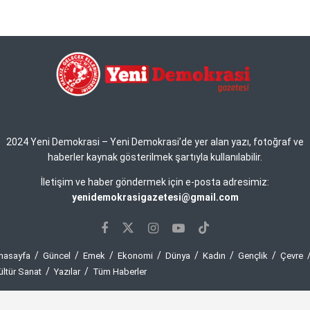
2024 Yeni Demokrasi – Yeni Demokrasi’de yer alan yazı, fotoğraf ve
haberler kaynak gösterilmek şartıyla kullanılabilir.
İletişim ve haber göndermek için e-posta adresimiz:
yenidemokrasigazetesi@gmail.com
nasayfa
Güncel
Emek
Ekonomi
Dünya
Kadın
Gençlik
Çevre
ültür Sanat
Yazılar
Tüm Haberler