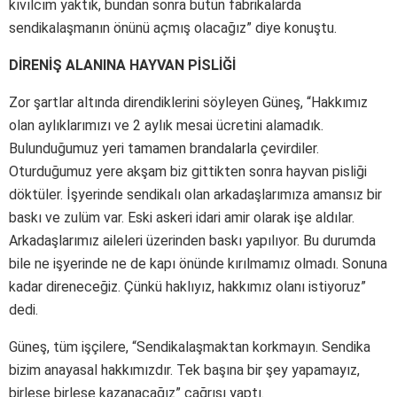
kıvılcım yaktık, bundan sonra bütün fabrikalarda
sendikalaşmanın önünü açmış olacağız” diye konuştu.
DİRENİŞ ALANINA HAYVAN PİSLİĞİ
Zor şartlar altında direndiklerini söyleyen Güneş, “Hakkımız
olan aylıklarımızı ve 2 aylık mesai ücretini alamadık.
Bulunduğumuz yeri tamamen brandalarla çevirdiler.
Oturduğumuz yere akşam biz gittikten sonra hayvan pisliği
döktüler. İşyerinde sendikalı olan arkadaşlarımıza amansız bir
baskı ve zulüm var. Eski askeri idari amir olarak işe aldılar.
Arkadaşlarımız aileleri üzerinden baskı yapılıyor. Bu durumda
bile ne işyerinde ne de kapı önünde kırılmamız olmadı. Sonuna
kadar direneceğiz. Çünkü haklıyız, hakkımız olanı istiyoruz”
dedi.
Güneş, tüm işçilere, “Sendikalaşmaktan korkmayın. Sendika
bizim anayasal hakkımızdır. Tek başına bir şey yapamayız,
birleşe birleşe kazanacağız” çağrısı yaptı.