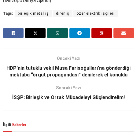
(Mezopotamya Ajansı)
Tags:
birleşik metal iş
direniş
özer elektrik işçileri
Önceki Yazı
HDP’nin tutuklu vekil Musa Farisoğulları’na gönderdiği
mektuba “örgüt propagandası” denilerek el konuldu
Sonraki Yazı
İSŞP: Birleşik ve Ortak Mücadeleyi Güçlendirelim!
İlgili
Haberler