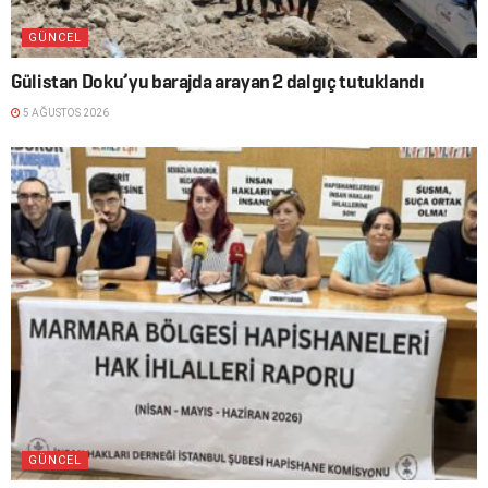
GÜNCEL
Gülistan Doku’yu barajda arayan 2 dalgıç tutuklandı
5 AĞUSTOS 2026
GÜNCEL