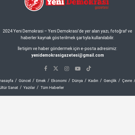
2024 Yeni Demokrasi – Yeni Demokrasi’de yer alan yazı, fotoğraf ve
haberler kaynak gösterilmek şartıyla kullanılabilir.
İletişim ve haber göndermek için e-posta adresimiz:
yenidemokrasigazetesi@gmail.com
nasayfa
Güncel
Emek
Ekonomi
Dünya
Kadın
Gençlik
Çevre
ültür Sanat
Yazılar
Tüm Haberler