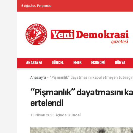
6 Ağustos, Perşembe
ANASAYFA
GÜNCEL
EMEK
EKONOMI
DÜNYA
Anasayfa
»
“Pişmanlık” dayatmasını kabul etmeyen tutsağın 
“Pişmanlık” dayatmasını ka
ertelendi
13 Nisan 2025
içinde
Güncel