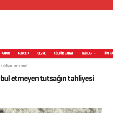
KADIN
GENÇLIK
ÇEVRE
KÜLTÜR SANAT
YAZILAR
TÜM H
tahliyesi ertelendi
bul etmeyen tutsağın tahliyesi