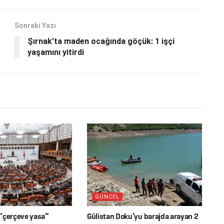
Sonraki Yazı
Şırnak’ta maden ocağında göçük: 1 işçi
yaşamını yitirdi
GÜNCEL
“çerçeve yasa”
Gülistan Doku’yu barajda arayan 2