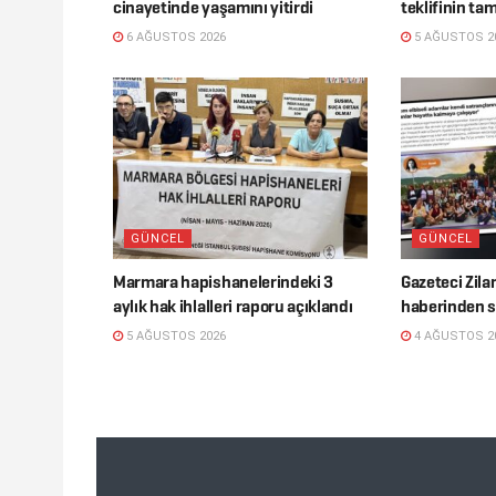
cinayetinde yaşamını yitirdi
teklifinin ta
6 AĞUSTOS 2026
5 AĞUSTOS 2
GÜNCEL
GÜNCEL
Marmara hapishanelerindeki 3
Gazeteci Zila
aylık hak ihlalleri raporu açıklandı
haberinden 
5 AĞUSTOS 2026
4 AĞUSTOS 2