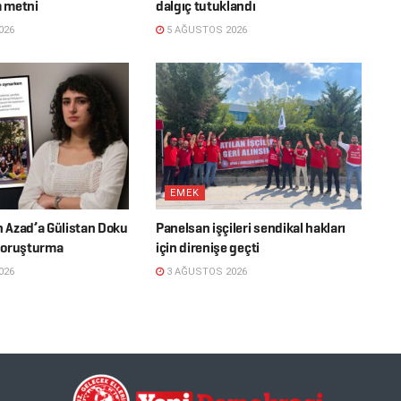
m metni
dalgıç tutuklandı
026
5 AĞUSTOS 2026
EMEK
n Azad’a Gülistan Doku
Panelsan işçileri sendikal hakları
soruşturma
için direnişe geçti
026
3 AĞUSTOS 2026