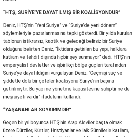
“HTŞ, SURİYE’YE DAYATILMIŞ BİR KOALİSYONDUR”
Deniz, HTŞ’nin “Yeni Suriye” ve “Suriye’de yeni dönem”
söylemleriyle pazarlanmasına tepki gösterdi. Bir yılda kurulan
tablonun istikrarsız, kaotik ve geleceği belirsiz bir Suriye
olduğunu belirten Deniz, “İktidara getirilen bu yapı, halklara
katliam ve tehdit dışında hiçbir şey sunmuyor” dedi. HTŞ’nin
emperyalist devletler ve işbirlikçi bölge güçleri tarafından
Suriye’ye dayatıldığını vurgulayan Deniz, “Geçmişi suç ve
şiddetle dolu bir çeteler koalisyonu Suriye’nin başına
getirilmiştir. Bu yapı ne yönetme kapasitesine sahiptir ne de
meşruiyeti vardır” ifadelerini kullandı.
“YAŞANANLAR SOYKIRIMDIR”
Geçen bir yıl boyunca HTŞ’nin Arap Aleviler başta olmak
üzere Dürziler, Kürtler, Hristiyanlar ve laik Sünnilerle katliam,