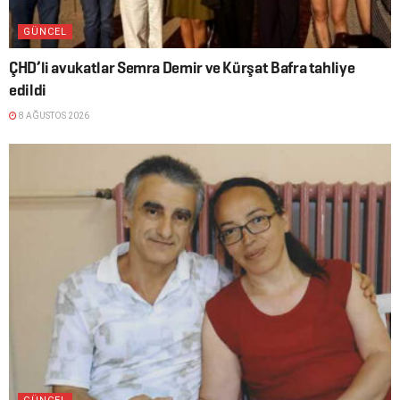
GÜNCEL
ÇHD’li avukatlar Semra Demir ve Kürşat Bafra tahliye
edildi
8 AĞUSTOS 2026