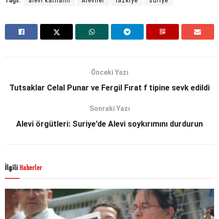
Tags:
alevi katliamı
Aleviler
lazkiye
suriye
Önceki Yazı
Tutsaklar Celal Punar ve Fergil Fırat f tipine sevk edildi
Sonraki Yazı
Alevi örgütleri: Suriye’de Alevi soykırımını durdurun
İlgili
Haberler