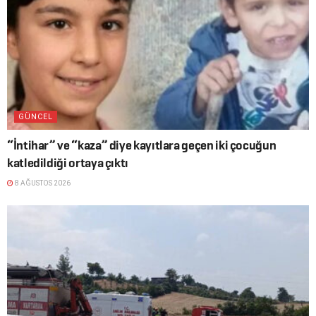
GÜNCEL
“İntihar” ve “kaza” diye kayıtlara geçen iki çocuğun
katledildiği ortaya çıktı
8 AĞUSTOS 2026