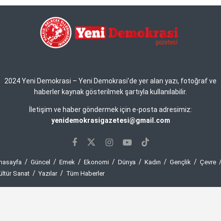
2024 Yeni Demokrasi – Yeni Demokrasi’de yer alan yazı, fotoğraf ve
haberler kaynak gösterilmek şartıyla kullanılabilir.
İletişim ve haber göndermek için e-posta adresimiz:
yenidemokrasigazetesi@gmail.com
nasayfa
Güncel
Emek
Ekonomi
Dünya
Kadın
Gençlik
Çevre
ültür Sanat
Yazılar
Tüm Haberler