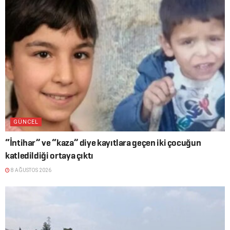
GÜNCEL
“İntihar” ve “kaza” diye kayıtlara geçen iki çocuğun
katledildiği ortaya çıktı
8 AĞUSTOS 2026