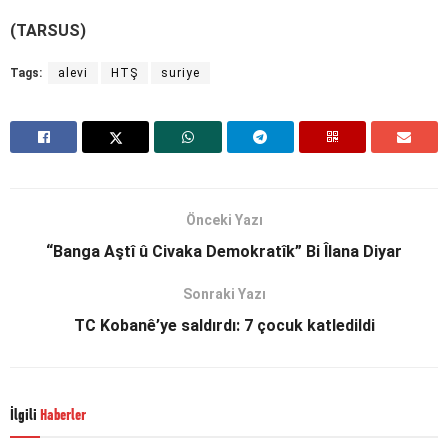
(TARSUS)
Tags:
alevi
HTŞ
suriye
Önceki Yazı
“Banga Aştî û Civaka Demokratîk” Bi Îlana Diyar
Sonraki Yazı
TC Kobanê’ye saldırdı: 7 çocuk katledildi
İlgili
Haberler