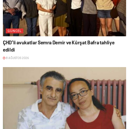
GÜNCEL
ÇHD’li avukatlar Semra Demir ve Kürşat Bafra tahliye
edildi
8 AĞUSTOS 2026