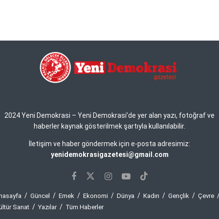
2024 Yeni Demokrasi – Yeni Demokrasi’de yer alan yazı, fotoğraf ve
haberler kaynak gösterilmek şartıyla kullanılabilir.
İletişim ve haber göndermek için e-posta adresimiz:
yenidemokrasigazetesi@gmail.com
nasayfa
Güncel
Emek
Ekonomi
Dünya
Kadın
Gençlik
Çevre
ültür Sanat
Yazılar
Tüm Haberler