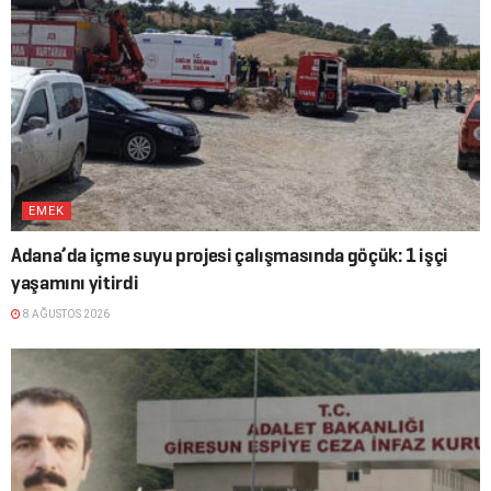
EMEK
Adana’da içme suyu projesi çalışmasında göçük: 1 işçi
yaşamını yitirdi
8 AĞUSTOS 2026