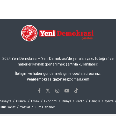
2024 Yeni Demokrasi – Yeni Demokrasi’de yer alan yazı, fotoğraf ve
haberler kaynak gösterilmek şartıyla kullanılabilir.
İletişim ve haber göndermek için e-posta adresimiz:
yenidemokrasigazetesi@gmail.com
nasayfa
Güncel
Emek
Ekonomi
Dünya
Kadın
Gençlik
Çevre
ültür Sanat
Yazılar
Tüm Haberler