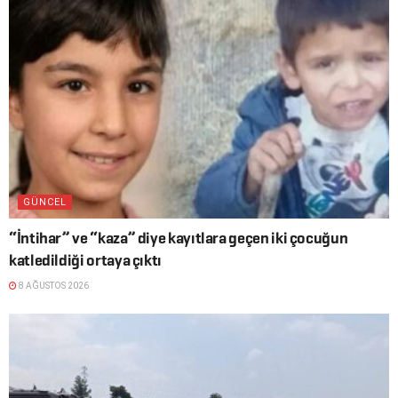
GÜNCEL
“İntihar” ve “kaza” diye kayıtlara geçen iki çocuğun
katledildiği ortaya çıktı
8 AĞUSTOS 2026