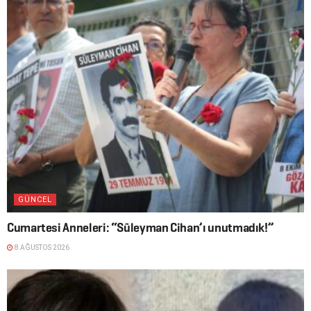
GÜNCEL
Cumartesi Anneleri: “Süleyman Cihan’ı unutmadık!”
8 AĞUSTOS 2026