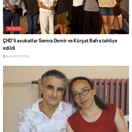
GÜNCEL
ÇHD’li avukatlar Semra Demir ve Kürşat Bafra tahliye
edildi
8 AĞUSTOS 2026