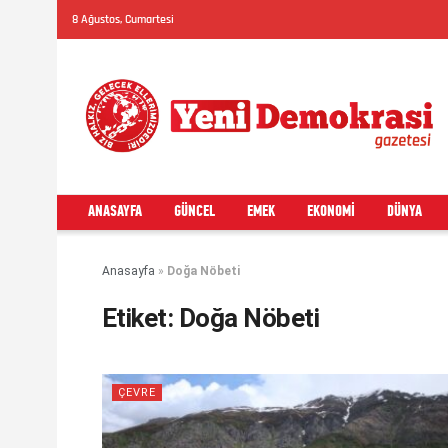
8 Ağustos, Cumartesi
ANASAYFA
GÜNCEL
EMEK
EKONOMI
DÜNYA
Anasayfa
»
Doğa Nöbeti
Etiket:
Doğa Nöbeti
ÇEVRE