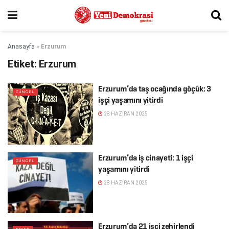
Anasayfa
»
Erzurum
Etiket:
Erzurum
Erzurum’da taş ocağında göçük: 3
GÜNCEL
işçi yaşamını yitirdi
28 HAZIRAN 2025
Erzurum’da iş cinayeti: 1 işçi
GÜNCEL
yaşamını yitirdi
28 HAZIRAN 2025
Erzurum’da 21 işçi zehirlendi