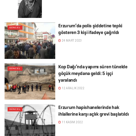
Erzurum’da polis şiddetine tepki
GÜNCEL
gösteren 3 kişi ifadeye çağrıldı
24 MART 2023
Kop Dağı’nda yapımı süren tünelde
GÜNCEL
göçük meydana geldi: 5 işçi
yaralandı
12 ARALIK 2022
Erzurum hapishanelerinde hak
GÜNCEL
ihlallerine karşı açlık grevi başlatıldı
11 KASIM 2022