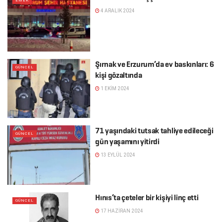
EMEK
4 ARALIK 2024
Şırnak ve Erzurum’da ev baskınları: 6
GÜNCEL
kişi gözaltında
1 EKIM 2024
71 yaşındaki tutsak tahliye edileceği
GÜNCEL
gün yaşamını yitirdi
13 EYLÜL 2024
Hınıs’ta çeteler bir kişiyi linç etti
GÜNCEL
17 HAZIRAN 2024