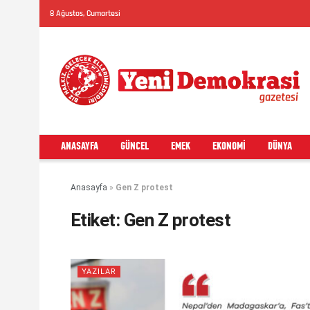
8 Ağustos, Cumartesi
ANASAYFA
GÜNCEL
EMEK
EKONOMI
DÜNYA
Anasayfa
»
Gen Z protest
Etiket:
Gen Z protest
YAZILAR