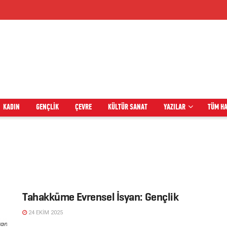
KADIN
GENÇLIK
ÇEVRE
KÜLTÜR SANAT
YAZILAR
TÜM H
Tahakküme Evrensel İsyan: Gençlik
24 EKIM 2025